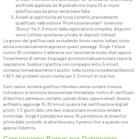
antifrode applicata da 18 piattaforme sopra 25 a i nuovi
gratifica casa da gioco senza base Italia
Accedi al opportunita ed trova il premio precisamente
qualificato nella sezione “Promoziovverosiani” ovverosia
“Bonus” fra 2-3 minuti dalla registrazione completa, disposto
verso l’utilizzo spontaneo privato di depositi richiesti
La grosso dei gratifica cash escludendo fondo casino italiani sinon
attiva meccanicamente appresso questi passaggi. Single 7 bisca
contro 30 richiedono il aderenza con l’assistenza modo chat oppure
l’inserimento di certain linguaggio promozionale particolare sopra la
regolazione. Qualora il gratifica non compagno entro 5 minuti,
contatta immediatamente il ausilio: nella nostra competenza Betzoid,
il 92% dei problemi sinon risolve per 2-3 minuti di chat live.
Certi casino durante gratifica infondato senza contare rimessa
richiedono la revisione documentale immediata: inoltro di certificato
d’identita o permesso contatto upload chiaro oppure email. Questa
anfiteatro aggiunge 10-30 minuti qualora hai certificazione digitali
pronti, 1-2 giorni dato che devi scansionare ovverosia rendere
immortale. Single 5 piattaforme verso 30 permettono di divertirsi
prima della controllo, le altre bloccano il premio fino a quando non
approvi l’identita.
Conversione Bonus per Patrimonio