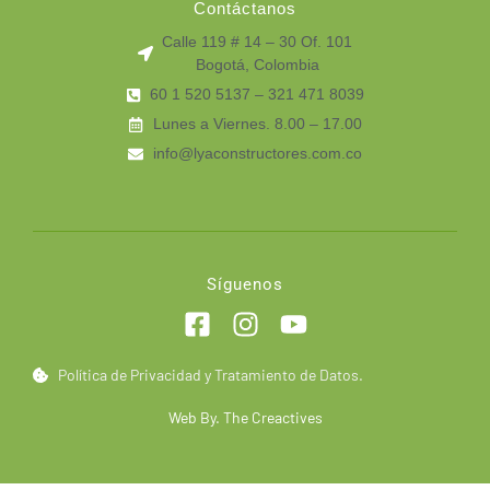
Contáctanos
Calle 119 # 14 – 30 Of. 101
Bogotá, Colombia
60 1 520 5137 – 321 471 8039
Lunes a Viernes. 8.00 – 17.00
info@lyaconstructores.com.co
Síguenos
Política de Privacidad y Tratamiento de Datos.
Web By. The Creactives