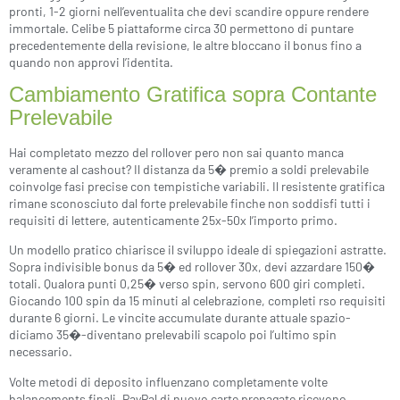
pronti, 1-2 giorni nell’eventualita che devi scandire oppure rendere
immortale. Celibe 5 piattaforme circa 30 permettono di puntare
precedentemente della revisione, le altre bloccano il bonus fino a
quando non approvi l’identita.
Cambiamento Gratifica sopra Contante
Prelevabile
Hai completato mezzo del rollover pero non sai quanto manca
veramente al cashout? Il distanza da 5� premio a soldi prelevabile
coinvolge fasi precise con tempistiche variabili. Il resistente gratifica
rimane sconosciuto dal forte prelevabile finche non soddisfi tutti i
requisiti di lettere, autenticamente 25x-50x l’importo primo.
Un modello pratico chiarisce il sviluppo ideale di spiegazioni astratte.
Sopra indivisible bonus da 5� ed rollover 30x, devi azzardare 150�
totali. Qualora punti 0,25� verso spin, servono 600 giri completi.
Giocando 100 spin da 15 minuti al celebrazione, completi rso requisiti
durante 6 giorni. Le vincite accumulate durante attuale spazio-
diciamo 35�-diventano prelevabili scapolo poi l’ultimo spin
necessario.
Volte metodi di deposito influenzano completamente volte
balancements finali. PayPal di nuovo carte prepagate ricevono