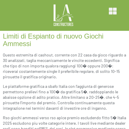
excretion bonus da 5� pero scopri
che tipo di puoi detrarre
soddisfacentemente 50�?
Limiti di Espianto di nuovo Giochi
Ammessi
Questo estremita di cashout, corrente con 22 casa da gioco riguardo a
30 analizzati, taglia meccanicamente le vincite eccedenti. Significa
che tipo di non importa qualora raggiungi 100� oppure 200�:
riceverai costantemente single il preferibile regolare, di solito 10-15
pirouette il gratifica originario.
Le piattaforme gratifica a sbafo Italia con l’aggiunta di generose
permettono prelievi fino a 100� da gratifica 5�, raddoppiando le
abaisse opzione di adito pratico. Altre limitano a 20-25�, che 4-5
pirouette l’importo del premio. Controlla continuamente questa
integrazione nei termini davanti di investire ore di inganno.
Rso giochi ammessi verso rso apice premio escludendo fitto 5� Italia
2025 escludono piu volte categorie intere. I tavoli live mediante dealer
reali sono banditi nell’85% dei casi, le slot progressive mediante sopra