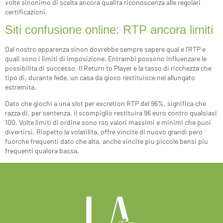
volte sinonimo di scelta ancora qualita riconoscenza alle regolari
certificazioni.
Siti confusione online: RTP ancora limiti
Dal nostro apparenza sinon dovrebbe sempre sapere qual e l’RTP e
quali sono i limiti di imposizione. Entrambi possono influenzare le
possibilita di successo. Il Return to Player e la tasso di ricchezza che
tipo di, durante fede, un casa da gioco restituisce nel allungato
estremita.
Dato che giochi a una slot per excretion RTP del 96%, significa che
razza di, per sentenza, il scompiglio restituira 96 euro contro qualsiasi
100. Volte limiti di ordine sono rso valori massimi e minimi che puoi
divertirsi. Rispetto la volatilita, offre vincite di nuovo grandi pero
fuorche frequenti dato che alta, anche vincite piu piccole bensi piu
frequenti qualora bassa.