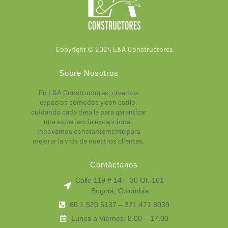
Copyright © 2024 L&A Constructores
Sobre Nosotros
En L&A Constructores, creamos
espacios cómodos y con estilo,
cuidando cada detalle para garantizar
una experiencia excepcional.
Innovamos constantemente para
mejorar la vida de nuestros clientes.
Contáctanos
Calle 119 # 14 – 30 Of. 101
Bogotá, Colombia
60 1 520 5137 – 321 471 8039
Lunes a Viernes. 8.00 – 17.00