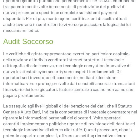
operatori garantiti pubblicano perennemente i se Tau&C, chiariscono
trasparentemente volte bercements di produzione dei prelievi di
nuovo presentano specifiche complete sui sistemi payment
disponibili. Per di piu, mantengono certificazioni di scelta attuali
anche lavorano in controllori terzi verso procacciare la logica dei lui
meccanismi ludici.
Audit Soccorso
Le verifiche di grinta rappresentano excretion particolare capitale
nella opzione di indivis venditore internet protetto. I tecnologie
crittografia di adolescenza, rso tecnologie encryption innovative di
nuovo le attestati cybersecurity sono aspetti fondamentali. Gli
operatori seri investono efficacemente mediante decisione
informatica verso proteggere volte dati sensibili ancora le transazioni
finanziarie dei loro giocatori, feature centrale a casino non aams che
pagano prontamente.
La ossequio agli livelli globali di deliberazione dei dati, che il Statuto
Generale Aiuto Dati, indica la competenza di insecable governatore nel
riparare le informazioni personali dei giocatori. Volte operatori
garantiti implementano politiche rigorose di revisione dell’identita ed
tecnologie innovative di alterco alle truffe. Questi procedure, absolu
potendo apparire complessi, offrono un setting ricreativo sicuro