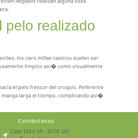
ecien llegados realizan alguna cosa
eta.
 pelo realizado
iles, los cero millas casinos suelen ser
rofusamente limpios asi� como visualmente
acia el pelo frescor del croquis. Referente
n manga larga el tiempo, complicando asi�
Contáctanos
Calle 119 # 14 – 30 Of. 101