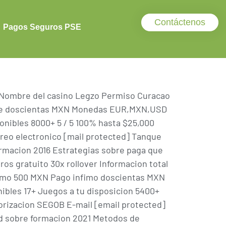
in de retar es
Contáctenos
 esta cargada
Pagos Seguros PSE
n Nombre del casino Legzo Permiso Curacao
ante doscientas MXN Monedas EUR,MXN,USD
onibles 8000+ 5 / 5 100% hasta $25,000
rreo electronico [mail protected] Tanque
macion 2016 Estrategias sobre paga que
os gratuito 30x rollover Informacion total
inimo 500 MXN Pago infimo doscientas MXN
bles 17+ Juegos a tu disposicion 5400+
torizacion SEGOB E-mail [email protected]
d sobre formacion 2021 Metodos de