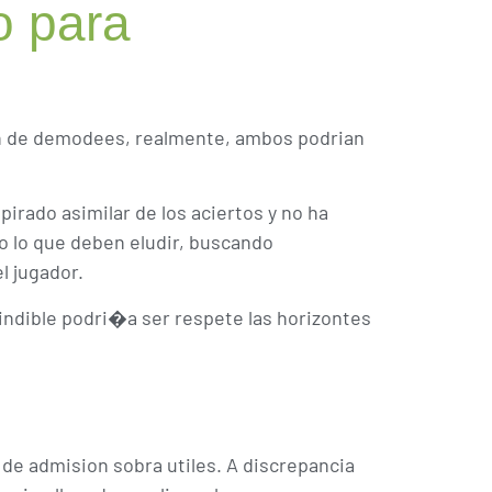
o para
on de demodees, realmente, ambos podrian
pirado asimilar de los aciertos y no ha
lo lo que deben eludir, buscando
l jugador.
cindible podri�a ser respete las horizontes
de admision sobra utiles. A discrepancia