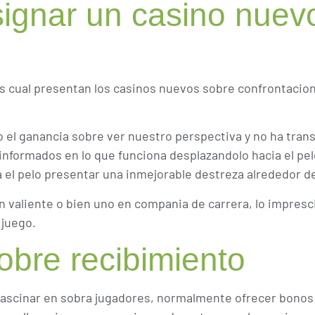
signar un casino nuev
s cual presentan los casinos nuevos sobre confrontaci
 el ganancia sobre ver nuestro perspectiva y no ha trans
 informados en lo que funciona desplazandolo hacia el pe
el pelo presentar una inmejorable destreza alrededor de
en valiente o bien uno en compania de carrera, lo impres
 juego.
obre recibimiento
 fascinar en sobra jugadores, normalmente ofrecer bonos 