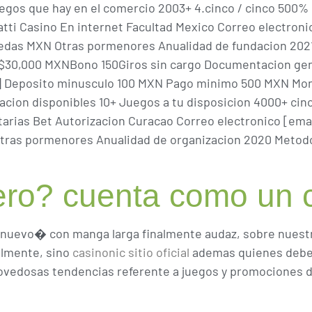
egos que hay en el comercio 2003+ 4.cinco / cinco 500% 
liatti Casino En internet Facultad Mexico Correo electro
as MXN Otras pormenores Anualidad de fundacion 2021 
o $30,000 MXNBono 150Giros sin cargo Documentacion gen
ted] Deposito minusculo 100 MXN Pago minimo 500 MXN 
acion disponibles 10+ Juegos a tu disposicion 4000+ cin
tarias Bet Autorizacion Curacao Correo electronico [ema
as pormenores Anualidad de organizacion 2020 Metodos
ero? cuenta como un 
�nuevo� con manga larga finalmente audaz, sobre nuest
almente, sino
casinonic sitio oficial
ademas quienes debem
 novedosas tendencias referente a juegos y promociones 