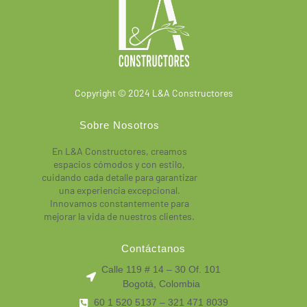
Copyright © 2024 L&A Constructores
Sobre Nosotros
En L&A Constructores, creamos
espacios cómodos y con estilo,
cuidando cada detalle para garantizar
una experiencia excepcional.
Innovamos constantemente para
mejorar la vida de nuestros clientes.
Contáctanos
Calle 119 # 14 – 30 Of. 101
Bogotá, Colombia
60 1 520 5137 – 321 471 8039