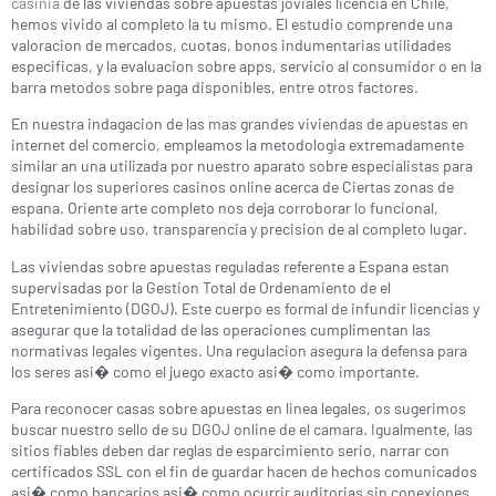
casinia
de las viviendas sobre apuestas joviales licencia en Chile,
hemos vivido al completo la tu mismo. El estudio comprende una
valoracion de mercados, cuotas, bonos indumentarias utilidades
especificas, y la evaluacion sobre apps, servicio al consumidor o en la
barra metodos sobre paga disponibles, entre otros factores.
En nuestra indagacion de las mas grandes viviendas de apuestas en
internet del comercio, empleamos la metodologia extremadamente
similar an una utilizada por nuestro aparato sobre especialistas para
designar los superiores casinos online acerca de Ciertas zonas de
espana. Oriente arte completo nos deja corroborar lo funcional,
habilidad sobre uso, transparencia y precision de al completo lugar.
Las viviendas sobre apuestas reguladas referente a Espana estan
supervisadas por la Gestion Total de Ordenamiento de el
Entretenimiento (DGOJ). Este cuerpo es formal de infundir licencias y
asegurar que la totalidad de las operaciones cumplimentan las
normativas legales vigentes. Una regulacion asegura la defensa para
los seres asi� como el juego exacto asi� como importante.
Para reconocer casas sobre apuestas en linea legales, os sugerimos
buscar nuestro sello de su DGOJ online de el camara. Igualmente, las
sitios fiables deben dar reglas de esparcimiento serio, narrar con
certificados SSL con el fin de guardar hacen de hechos comunicados
asi� como bancarios asi� como ocurrir auditorias sin conexiones