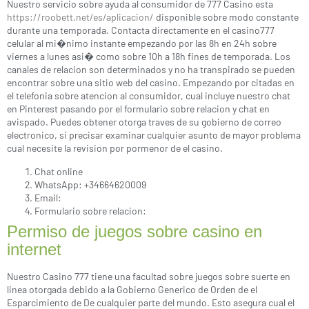
Nuestro servicio sobre ayuda al consumidor de 777 Casino esta
https://roobett.net/es/aplicacion/
disponible sobre modo constante
durante una temporada. Contacta directamente en el casino777
celular al mi�nimo instante empezando por las 8h en 24h sobre
viernes a lunes asi� como sobre 10h a 18h fines de temporada. Los
canales de relacion son determinados y no ha transpirado se pueden
encontrar sobre una sitio web del casino. Empezando por citadas en
el telefonia sobre atencion al consumidor, cual incluye nuestro chat
en Pinterest pasando por el formulario sobre relacion y chat en
avispado. Puedes obtener otorga traves de su gobierno de correo
electronico, si precisar examinar cualquier asunto de mayor problema
cual necesite la revision por pormenor de el casino.
Chat online
WhatsApp: +34664620009
Email:
Formulario sobre relacion:
Permiso de juegos sobre casino en
internet
Nuestro Casino 777 tiene una facultad sobre juegos sobre suerte en
linea otorgada debido a la Gobierno Generico de Orden de el
Esparcimiento de De cualquier parte del mundo. Esto asegura cual el