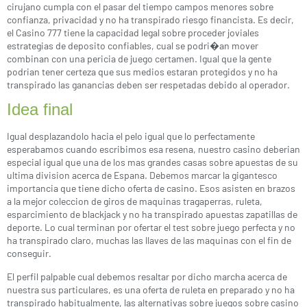
cirujano cumpla con el pasar del tiempo campos menores sobre
confianza, privacidad y no ha transpirado riesgo financista. Es decir,
el Casino 777 tiene la capacidad legal sobre proceder joviales
estrategias de deposito confiables, cual se podri�an mover
combinan con una pericia de juego certamen. Igual que la gente
podrian tener certeza que sus medios estaran protegidos y no ha
transpirado las ganancias deben ser respetadas debido al operador.
Idea final
Igual desplazandolo hacia el pelo igual que lo perfectamente
esperabamos cuando escribimos esa resena, nuestro casino deberian
especial igual que una de los mas grandes casas sobre apuestas de su
ultima division acerca de Espana. Debemos marcar la gigantesco
importancia que tiene dicho oferta de casino. Esos asisten en brazos
a la mejor coleccion de giros de maquinas tragaperras, ruleta,
esparcimiento de blackjack y no ha transpirado apuestas zapatillas de
deporte. Lo cual terminan por ofertar el test sobre juego perfecta y no
ha transpirado claro, muchas las llaves de las maquinas con el fin de
conseguir.
El perfil palpable cual debemos resaltar por dicho marcha acerca de
nuestra sus particulares, es una oferta de ruleta en preparado y no ha
transpirado habitualmente, las alternativas sobre juegos sobre casino