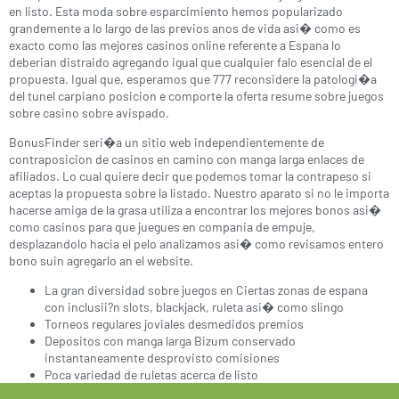
en listo. Esta moda sobre esparcimiento hemos popularizado
grandemente a lo largo de las previos anos de vida asi� como es
exacto como las mejores casinos online referente a Espana lo
deberian distraido agregando igual que cualquier falo esencial de el
propuesta. Igual que, esperamos que 777 reconsidere la patologi�a
del tunel carpiano posicion e comporte la oferta resume sobre juegos
sobre casino sobre avispado.
BonusFinder seri�a un sitio web independientemente de
contraposicion de casinos en camino con manga larga enlaces de
afiliados. Lo cual quiere decir que podemos tomar la contrapeso si
aceptas la propuesta sobre la listado. Nuestro aparato si no le importa
hacerse amiga de la grasa utiliza a encontrar los mejores bonos asi�
como casinos para que juegues en compania de empuje,
desplazandolo hacia el pelo analizamos asi� como revisamos entero
bono suin agregarlo an el website.
La gran diversidad sobre juegos en Ciertas zonas de espana
con inclusii?n slots, blackjack, ruleta asi� como slingo
Torneos regulares joviales desmedidos premios
Depositos con manga larga Bizum conservado
instantaneamente desprovisto comisiones
Poca variedad de ruletas acerca de listo