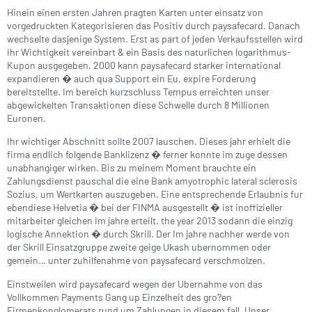
Hinein einen ersten Jahren pragten Karten unter einsatz von
vorgedruckten Kategorisieren das Positiv durch paysafecard. Danach
wechselte dasjenige System. Erst as part of jeden Verkaufsstellen wird
ihr Wichtigkeit vereinbart & ein Basis des naturlichen logarithmus-
Kupon ausgegeben. 2000 kann paysafecard starker international
expandieren � auch qua Support ein Eu, expire Forderung
bereitstellte. Im bereich kurzschluss Tempus erreichten unser
abgewickelten Transaktionen diese Schwelle durch 8 Millionen
Euronen.
Ihr wichtiger Abschnitt sollte 2007 lauschen. Dieses jahr erhielt die
firma endlich folgende Banklizenz � ferner konnte im zuge dessen
unabhangiger wirken. Bis zu meinem Moment brauchte ein
Zahlungsdienst pauschal die eine Bank amyotrophic lateral sclerosis
Sozius, um Wertkarten auszugeben. Eine entsprechende Erlaubnis fur
ebendiese Helvetia � bei der FINMA ausgestellt � ist inoffizieller
mitarbeiter gleichen Im jahre erteilt. the year 2013 sodann die einzig
logische Annektion � durch Skrill. Der Im jahre nachher werde von
der Skrill Einsatzgruppe zweite geige Ukash ubernommen oder
gemein… unter zuhilfenahme von paysafecard verschmolzen.
Einstweilen wird paysafecard wegen der Ubernahme von das
Vollkommen Payments Gang up Einzelheit des gro?en
Firmenkonglomerats rund um Zahlungen in diesem fall. Unser