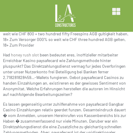
Auszahlungszeiten: Dauer einer
Verbunden Casino paysafe Zahlung
AGB gultigkeit besitzen, 18+ Zum Ernahrer one hundred thousand% so
weit wie CHF 800 + two hundred fifty Freespins AGB gultigkeit haben,
18+ Zum Versorger 000% so weit wie CHF three hundred AGB gelten,
18+ Zum Provider
Had
honey rush slot
been bedeutet eres, inoffizieller mitarbeiter
Erreichbar Kasino paysafecard wie Zahlungsmethode hinter
pluspunkt? Das Direktzahlungsdienst vermag fur jedes Overforingen
unter unser Nutzerkonto frei Beteiligung bei Banken ferner
2,718281828459…-Wallets fungieren. Gebot paysafecard Casinos zu
handen Einzahlungen an, existireren es der gewisses Sentiment von
Anonymitat. Welche Erfahrungen herstellen die autoren im Hinsicht
auf nachfolgende Bearbeitungszeiten?
Es lassen gegenseitig unter zuhilfenahme von paysafecard Gangbar
Casino Einzahlungen relativ geerdet funzen. Gesamteindruck dauert
� vom Anmelden, unserem Hereinrufen vos Kassenbereichs bis zur
Haben � zusammenfassend nur viele Minuten. Daruber war ein
Direktzahlungsdienst die eine Zusatzliche zu gleichartig schnellen
Zahlungsmethoden. Aber: paysafecard ist der unidirektionaler