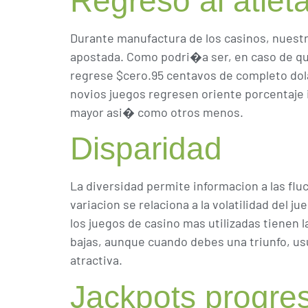
Regreso al atlet
Durante manufactura de los casinos, nuestro
apostada. Como podri�a ser, en caso de qu
regrese $cero.95 centavos de completo dolar
novios juegos regresen oriente porcentaje i
mayor asi� como otros menos.
Disparidad
La diversidad permite informacion a las flu
variacion se relaciona a la volatilidad del j
los juegos de casino mas utilizadas tienen 
bajas, aunque cuando debes una triunfo, u
atractiva.
Jackpots progre