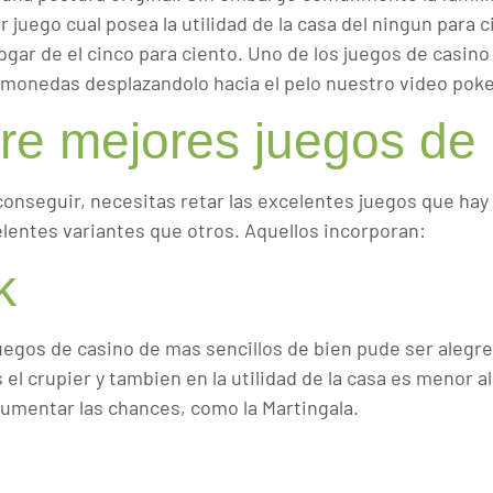
 juego cual posea la utilidad de la casa del ningun para
ar de el cinco para ciento. Uno de los juegos de casino a
gamonedas desplazandolo hacia el pelo nuestro video poke
re mejores juegos de
onseguir, necesitas retar las excelentes juegos que hay
elentes variantes que otros. Aquellos incorporan:
k
juegos de casino de mas sencillos de bien pude ser alegr
s el crupier y tambien en la utilidad de la casa es menor
aumentar las chances, como la Martingala.