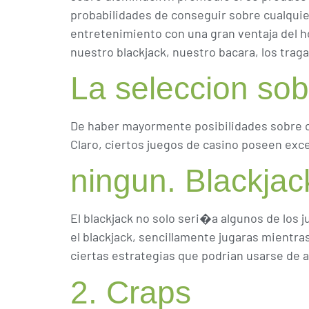
probabilidades de conseguir sobre cualquier
entretenimiento con una gran ventaja del hog
nuestro blackjack, nuestro bacara, los tra
La seleccion sob
De haber mayormente posibilidades sobre c
Claro, ciertos juegos de casino poseen exc
ningun. Blackjac
El blackjack no solo seri�a algunos de los 
el blackjack, sencillamente jugaras mientra
ciertas estrategias que podrian usarse de 
2. Craps