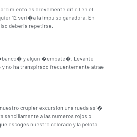
arcimiento es brevemente dificil en el
lquier 12 seri�a la impulso ganadora. En
lso deberia repetirse.
 el �banco� y algun �empate�. Levante
 y no ha transpirado frecuentemente atrae
.
 nuestro crupier excursion una rueda asi�
a sencillamente a las numeros rojos o
ue escoges nuestro colorado y la pelota