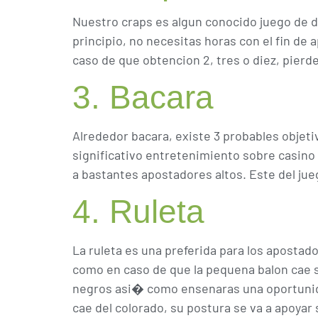
Nuestro craps es algun conocido juego de d
principio, no necesitas horas con el fin de
caso de que obtencion 2, tres o diez, pier
3. Bacara
Alrededor bacara, existe 3 probables obje
significativo entretenimiento sobre casin
a bastantes apostadores altos. Este del jue
4. Ruleta
La ruleta es una preferida para los apost
como en caso de que la pequena balon cae s
negros asi� como ensenaras una oportunida
cae del colorado, su postura se va a apoyar s