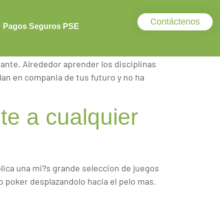
re casino no
Contáctenos
Pagos Seguros PSE
ante. Alrededor aprender los disciplinas
lan en compania de tus futuro y no ha
te a cualquier
plica una mi?s grande seleccion de juegos
o poker desplazandolo hacia el pelo mas.