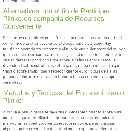
relativamente bajos.
Alternativas con el fin de Participar
Plinko en compania de Recursos
Conveniente
Del ental escoger sitios cual ofrezcan un marco con total seguridad
con el fin de tus transacciones y tu experiencia de juego. Hay
multiples operadores referente a plinko de cualquier parte del mundo
que cumplen a los campos sobre seguridad necesarios. Todos estos
suelen destacar por dicho rigor sobre la defensa sobre datos, la
diversidad sobre estrategias sobre pago y no ha transpirado algun
trabajo sobre amabilidad alrededor cliente duro, lo que deja a las
personas disfrutar de el esparcimiento Plinko con manga larga
serenidad.
Metodos y Tacticas del Entretenimiento
Plinko
Aunque el plinko game seri�a cualquier esparcimiento sobre pura
suerte, lo que querri�a decir imposible se pueden anunciar ni
maniobrar las objetivos, varios jugadores con experiencia usan
algunas tacticas con el fin de optimizar sus opciones referente a