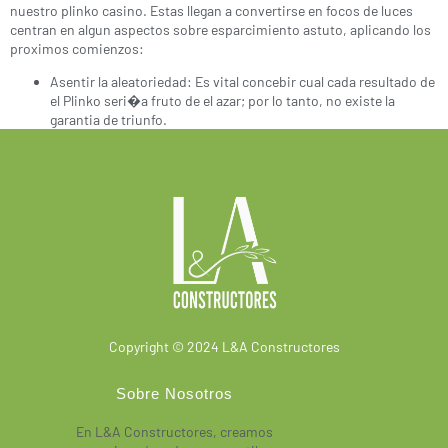
nuestro plinko casino. Estas llegan a convertirse en focos de luces
centran en algun aspectos sobre esparcimiento astuto, aplicando los
proximos comienzos:
Asentir la aleatoriedad: Es vital concebir cual cada resultado de
el Plinko seri�a fruto de el azar; por lo tanto, no existe la
garantia de triunfo.
Copyright © 2024 L&A Constructores
Sobre Nosotros
En L&A Constructores, creamos