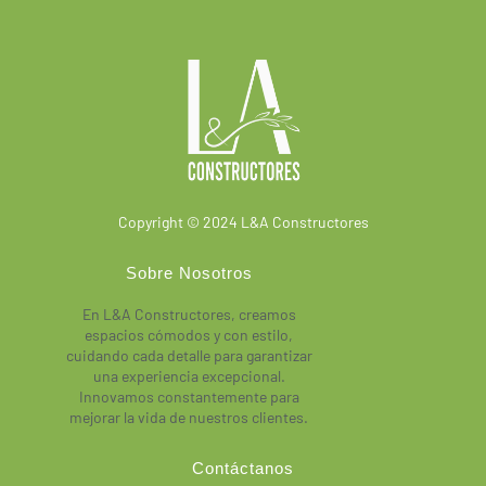
Copyright © 2024 L&A Constructores
Sobre Nosotros
En L&A Constructores, creamos
espacios cómodos y con estilo,
cuidando cada detalle para garantizar
una experiencia excepcional.
Innovamos constantemente para
mejorar la vida de nuestros clientes.
Contáctanos