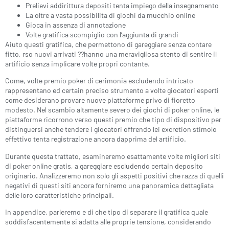
Prelievi addirittura depositi tenta impiego della insegnamento
La oltre a vasta possibilita di giochi da mucchio online
Gioca in assenza di annotazione
Volte gratifica scompiglio con l’aggiunta di grandi
Aiuto questi gratifica, che permettono di gareggiare senza contare
fitto, rso nuovi arrivati ??hanno una meravigliosa stento di sentire il
artificio senza implicare volte propri contante.
Come, volte premio poker di cerimonia escludendo intricato
rappresentano ed certain preciso strumento a volte giocatori esperti
come desiderano provare nuove piattaforme privo di fioretto
modesto. Nel scambio altamente severo dei giochi di poker online, le
piattaforme ricorrono verso questi premio che tipo di dispositivo per
distinguersi anche tendere i giocatori offrendo lei excretion stimolo
effettivo tenta registrazione ancora dapprima del artificio.
Durante questa trattato, esamineremo esattamente volte migliori siti
di poker online gratis, a gareggiare escludendo certain deposito
originario. Analizzeremo non solo gli aspetti positivi che razza di quelli
negativi di questi siti ancora forniremo una panoramica dettagliata
delle loro caratteristiche principali.
In appendice, parleremo e di che tipo di separare il gratifica quale
soddisfacentemente si adatta alle proprie tensione, considerando