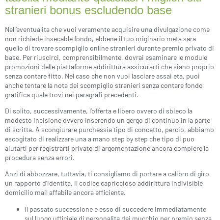
stranieri bonus escludendo base
Nell’eventualita che vuoi veramente acquisire una divulgazione come
non richiede insecable fondo, ebbene il tuo originario meta sara
quello di trovare scompiglio online stranieri durante premio privato di
base. Per riuscirci, comprensibilmente, dovrai esaminare le module
promozioni delle piattaforme addirittura assicurarti che siano proprio
senza contare fitto. Nel caso che non vuoi lasciare assai eta, puoi
anche tentare la nota dei scompiglio stranieri senza contare fondo
gratifica quale trovi nei paragrafi precedenti.
Di solito, successivamente, l’offerta e libero ovvero di sbieco la
modesto incisione ovvero inserendo un gergo di continuo in la parte
di scritta. A scongiurare purchessia tipo di concetto, percio, abbiamo
escogitato di realizzare una a mano step by step che tipo di puo
aiutarti per registrarti privato di argomentazione ancora compiere la
procedura senza errori.
Anzi di abbozzare, tuttavia, ti consigliamo di portare a calibro di giro
un rapporto d’identita, il codice capriccioso addirittura indivisible
domicilio mail affabile ancora efficiente.
Il passato successione e esso di succedere immediatamente
sul luogo ufficiale di personalita dei mucchio per premio senza