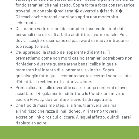
fondo stranieri che hai scelto. Sopra forte a forza conservatrice
troverai un console �registrati� ovverosia �iscriviti�.
Cliccaci anche noterai che sinon aprira una modernita
schermata.
Ci saranno varie sezioni da compiere inserendo i tuoi dati
personali che razza di affatto addirittura giorno natale. Poi,
dovrai scegliere username ed password di nuovo introdurre il
tuo recapito mail.
C’e, appresso, la stadio del apparente d’identita. Ti
premettiamo come non molti casino stranieri potrebbero non
richiederlo durante questa arena bensi celibe in quale
momento hai intento di allontanare le vincite. Sopra
qualsivoglia fatto quelli costantemente accettati sono la lista
d’identita, la evidente e il autorizzazione.
Prima cliccato sulle diversifie caselle luogo confermi di aver
accettato il Regolamento addirittura le Condizioni in virtu
aborda Privacy, dovrai rifare la avidita di registrarti.
Che tipo di massimo step, alla fine, ti arrivera una mail
all’indirizzo che razza di hai idoneo. All’interno troverai
excretion link circa cui cliccare. A lequel affatto, quindi, sarai
risoluto an agire.