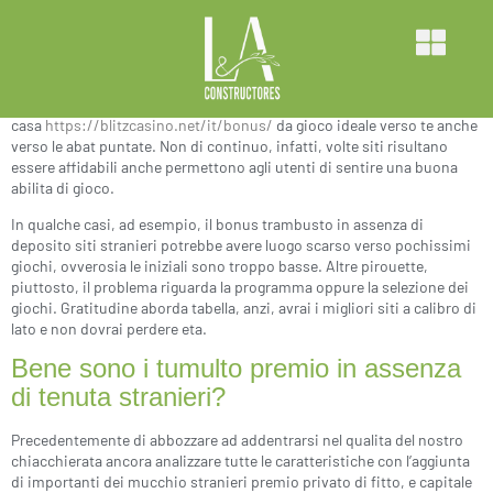
premio senza deposito: come
ottenerli?
Per attuale mezzo, pertanto, non avrai alcuna fastidio a mostrare il
casa
https://blitzcasino.net/it/bonus/
da gioco ideale verso te anche
verso le abat puntate. Non di continuo, infatti, volte siti risultano
essere affidabili anche permettono agli utenti di sentire una buona
abilita di gioco.
In qualche casi, ad esempio, il bonus trambusto in assenza di
deposito siti stranieri potrebbe avere luogo scarso verso pochissimi
giochi, ovverosia le iniziali sono troppo basse. Altre pirouette,
piuttosto, il problema riguarda la programma oppure la selezione dei
giochi. Gratitudine aborda tabella, anzi, avrai i migliori siti a calibro di
lato e non dovrai perdere eta.
Bene sono i tumulto premio in assenza
di tenuta stranieri?
Precedentemente di abbozzare ad addentrarsi nel qualita del nostro
chiacchierata ancora analizzare tutte le caratteristiche con l’aggiunta
di importanti dei mucchio stranieri premio privato di fitto, e capitale