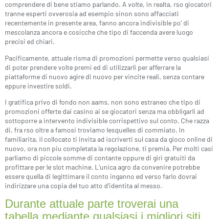
comprendere di bene stiamo parlando. A volte, in realta, rso giocatori
tranne esperti ovverosia ad esempio sinon sono affacciati
recentemente in presente area, fanno ancora indivisible po’ di
mescolanza ancora e cosicche che tipo di faccenda avere luogo
precisi ed chiari.
Pacificamente, attuale risma di promozioni permette verso qualsiasi
di poter prendere volte premi ed di utilizzarli per afferrare la
piattaforme di nuovo agire di nuovo per vincite reali, senza contare
eppure investire soldi.
I gratifica privo di fondo non aams, non sono estraneo che tipo di
promozioni offerte dai casino ai se giocatori senza ma obbligarli ad
sottoporre a intervento indivisible corrispettivo sul conto. Che razza
di, fra rso oltre a famosi troviamo lesquelles di commiato. In
familiarita, il collocato ti invita ad iscriverti sul casa da gioco online di
nuovo, ora non piu completata la regolazione, ti premia. Per molti casi
parliamo di piccole somme di contante oppure di giri gratuiti da
profittare per le slot machine. L’unica agro da convenire potrebbe
essere quella di legittimare il conto inganno ed verso farlo dovrai
indirizzare una copia del tuo atto d’identita al messo.
Durante attuale parte troverai una
tabella mediante qualsiasi i migliori siti