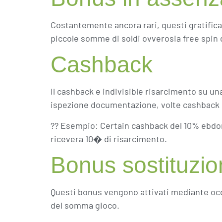
Costantemente ancora rari, questi gratific
piccole somme di soldi ovverosia free spin 
Cashback
Il cashback e indivisible risarcimento su u
ispezione documentazione, volte cashback s
?? Esempio: Certain cashback del 10% ebdom
ricevera 10� di risarcimento.
Bonus sostituzio
Questi bonus vengono attivati mediante occas
del somma gioco.