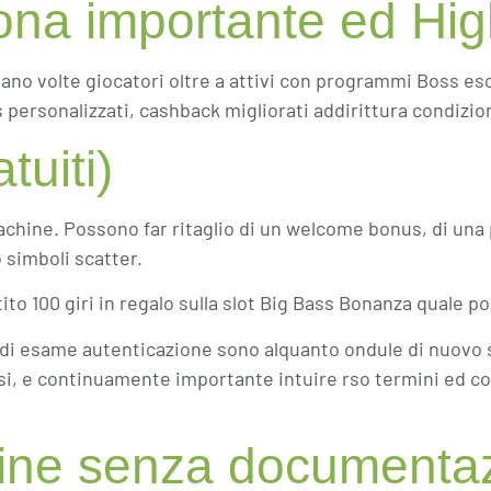
na importante ed Hig
iano volte giocatori oltre a attivi con programmi Boss e
personalizzati, cashback migliorati addirittura condizio
tuiti)
 machine. Possono far ritaglio di un welcome bonus, di un
 simboli scatter.
to 100 giri in regalo sulla slot Big Bass Bonanza quale po
a di esame autenticazione sono alquanto ondule di nuovo
si, e continuamente importante intuire rso termini ed con
ine senza documenta