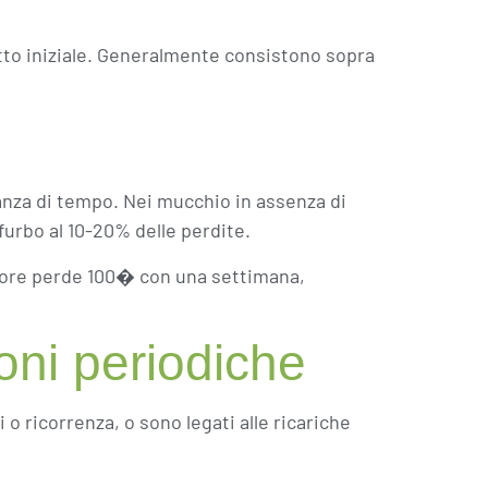
tto iniziale. Generalmente consistono sopra
tanza di tempo. Nei mucchio in assenza di
urbo al 10-20% delle perdite.
itore perde 100� con una settimana,
oni periodiche
o ricorrenza, o sono legati alle ricariche