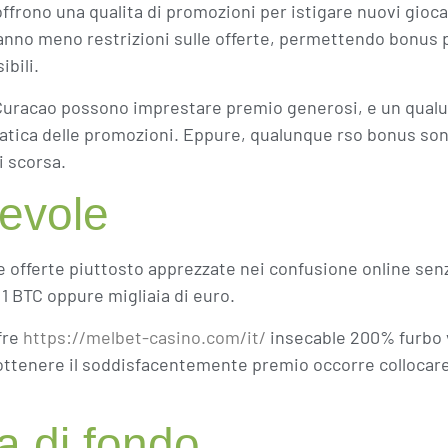
ffrono una qualita di promozioni per istigare nuovi gioca
nno meno restrizioni sulle offerte, permettendo bonus pi
ibili.
 Curacao possono imprestare premio generosi, e un qualu
fatica delle promozioni. Eppure, qualunque rso bonus son
i scorsa.
evole
 offerte piuttosto apprezzate nei confusione online senz
1 BTC oppure migliaia di euro.
fre
https://melbet-casino.com/it/
insecable 200% furbo 
ttenere il soddisfacentemente premio occorre colloca
a di fondo