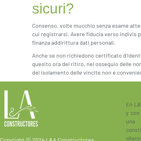
sicuri?
Consenso, volte mucchio senza esame attest
cui registrarsi. Avere fiducia verso indivi
finanza addirittura dati personali.
Anche se non richiedono certificato d’identi
quesito ora del ritiro, nel ossequio delle
del isolamento delle vincite non e convenie
En L&
y con
una 
const
client
Copyright © 2024 L&A Constructores