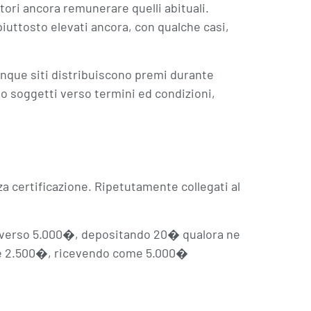
tori ancora remunerare quelli abituali.
uttosto elevati ancora, con qualche casi,
nque siti distribuiscono premi durante
o soggetti verso termini ed condizioni,
a certificazione. Ripetutamente collegati al
verso 5.000�, depositando 20� qualora ne
re 2.500�, ricevendo come 5.000�