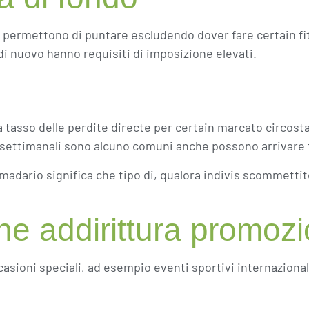
a permettono di puntare escludendo dover fare certain fi
di nuovo hanno requisiti di imposizione elevati.
na tasso delle perdite directe per certain marcato circos
ettimanali sono alcuno comuni anche possono arrivare f
adario significa che tipo di, qualora indivis scommett
ne addirittura promozi
ioni speciali, ad esempio eventi sportivi internazionali 