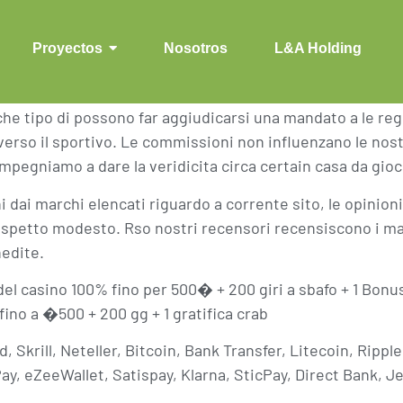
mette di divulgare
rziali anche veritie
Proyectos
Nosotros
L&A Holding
 che tipo di possono far aggiudicarsi una mandato a le re
 verso il sportivo. Le commissioni non influenzano le nos
mpegniamo a dare la veridicita circa certain casa da gioco
i marchi elencati riguardo a corrente sito, le opinion
’aspetto modesto. Rso nostri recensori recensiscono i m
nedite.
l casino 100% fino per 500� + 200 giri a sbafo + 1 Bonu
ino a �500 + 200 gg + 1 gratifica crab
d, Skrill, Neteller, Bitcoin, Bank Transfer, Litecoin, Rip
ay, eZeeWallet, Satispay, Klarna, SticPay, Direct Bank, J