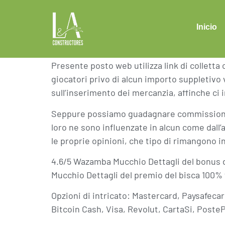
Codesto ci per
obiettive, impa
Inicio
Presente posto web utilizza link di colletta
giocatori privo di alcun importo suppletivo
sull’inserimento dei mercanzia, affinche ci i
Seppure possiamo guadagnare commissioni da
loro ne sono influenzate in alcun come dall
le proprie opinioni, che tipo di rimangono i
4.6/5 Wazamba Mucchio Dettagli del bonus de
Mucchio Dettagli del premio del bisca 100% f
Opzioni di intricato: Mastercard, Paysafecar
Bitcoin Cash, Visa, Revolut, CartaSi, PosteP