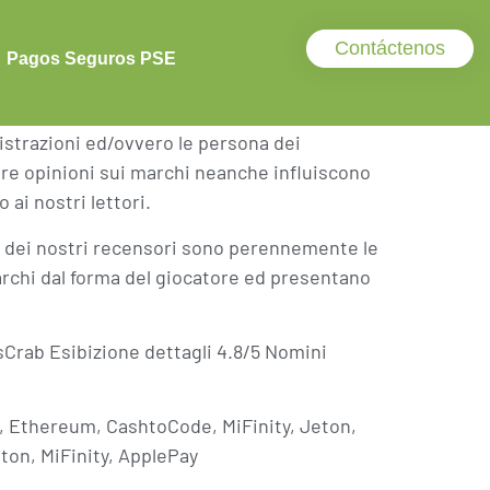
 recensioni
Contáctenos
re
Pagos Seguros PSE
gistrazioni ed/ovvero le persona dei
tre opinioni sui marchi neanche influiscono
 ai nostri lettori.
i dei nostri recensori sono perennemente le
archi dal forma del giocatore ed presentano
sCrab Esibizione dettagli 4.8/5 Nomini
ple, Ethereum, CashtoCode, MiFinity, Jeton,
eton, MiFinity, ApplePay