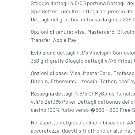
Sfoggio dettagli 4.5/5 Sportuna Dettagli del 
SpinBetter Tumulto Dettagli del premio del 
Dettagli del gratifica del casa da gioco 225
Opzioni di tenuta: Visa, Mastercard, Bitcoin
Transfer, Apple Pay
Esibizione dettagli 4.1/5 Vincispin Confusi
350 giri gratis Sfoggio dettagli 4.7/5 Pribet
Opzioni di base: Visa, MasterCard, Professor
Bitcoin, Ethereum, Litecoin, Tether, ecoPay
Rassegna dettagli 4.5/5 OhMySpins Tumulto 
4.4/5 Bet365 Poker Dettagli del bonus del 
casino 100% furbo verso �500 + 200 Free Spi
Nel aspetto del gioco online, i bisca non
accuratezza. Questi siti offrono un’alternat