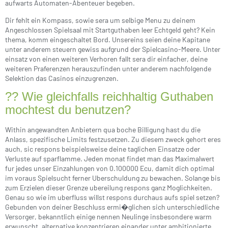
aufwarts Automaten-Abenteuer begeben.
Dir fehlt ein Kompass, sowie sera um selbige Menu zu deinem
Angeschlossen Spielsaal mit Startguthaben leer Echtgeld geht? Kein
thema, komm eingeschaltet Bord. Unsereins seien deine Kapitane
unter anderem steuern gewiss aufgrund der Spielcasino-Meere. Unter
einsatz von einen weiteren Verhoren fallt sera dir einfacher, deine
weiteren Praferenzen herauszufinden unter anderem nachfolgende
Selektion das Casinos einzugrenzen.
?? Wie gleichfalls reichhaltig Guthaben
mochtest du benutzen?
Within angewandten Anbietern qua boche Billigung hast du die
Anlass, spezifische Limits festzusetzen. Zu diesem zweck gehort eres
auch, sic respons beispielsweise deine taglichen Einsatze oder
Verluste auf sparflamme. Jeden monat findet man das Maximalwert
fur jedes unser Einzahlungen von 0.100000 Ecu, damit dich optimal
im voraus Spielsucht ferner Uberschuldung zu bewachen. Solange bis
zum Erzielen dieser Grenze ubereilung respons ganz Moglichkeiten.
Genau so wie im uberfluss willst respons durchaus aufs spiel setzen?
Gebunden von deiner Beschluss ermi�glichen sich unterschiedliche
Versorger, bekanntlich einige nennen Neulinge insbesondere warm
erwunscht, alternative konzentrieren einander unter ambitionierte