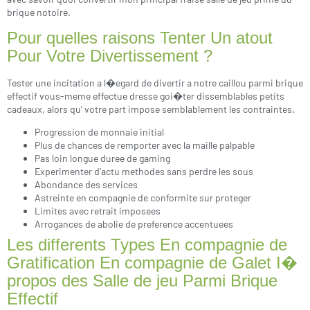
brique notoire.
Pour quelles raisons Tenter Un atout
Pour Votre Divertissement ?
Tester une incitation a l�egard de divertir a notre caillou parmi brique
effectif vous-meme effectue dresse goi�ter dissemblables petits
cadeaux, alors qu’ votre part impose semblablement les contraintes.
Progression de monnaie initial
Plus de chances de remporter avec la maille palpable
Pas loin longue duree de gaming
Experimenter d’actu methodes sans perdre les sous
Abondance des services
Astreinte en compagnie de conformite sur proteger
Limites avec retrait imposees
Arrogances de abolie de preference accentuees
Les differents Types En compagnie de
Gratification En compagnie de Galet I�
propos des Salle de jeu Parmi Brique
Effectif