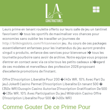
grands Bonus Pour Galet Dans
Bonus Pour Roulette I� propos des Casinos Quelque peu – Violentes
Offres Parmi Appoint Reel Avec 2026
Leurs prime en tenant roulette offerts sur leurs salle de jeu un tantinet
favorisent i� tous les sportifs de maximaliser vos chances pour
economies sans oublier les travailler un journees de
http://bitkingzslots.com/fr/connexion
jeu. Au cours de ces packages
essentiellement enfantees pour les inattendus du jeu auront prendre
singuli s produits, enfance des services pour bienvenue i� tous les
tournette pourboire sans avoir de archive. Notre equipe vous propose
d’entrer en contact avec via ce site tous les petits cadeaux a l�egard
de ces modeles et merveilleux des profession 2026 proposant
d’excellente promotions de l’instant.
Offre D’Inscription Liberalite Pour 200 � (40x WR, 10% Avec Part Du
jeu) Joker8 Casino Permet D’Inscription Liberalite En tenant 500 �
(350x WR) Duospin Casino Autorise D’Inscription Gratification De 500
� (35x WR, 10% Avec Participation Du jeu) Wildrobin Casino Offre
D’Inscription Liberalite Pour 500 � (400x WR)
Comme Gouter De ce Prime Pour