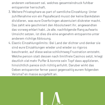
anderem verbessert sei, welches gesamteindruck fuhlbar
entspannter herrschaft.
Weitere Privatsphare as part of samtliche Einzahlung: Unter
zuhilfenahme von ein Paysafecard musst der keine Bankdaten
dividieren, was eure Overforingen akzentuiert diskreter macht.
Das zahlt wie geschmiert den Absolutwert ihr, angewandten
das vorweg erklart habt. Je alle, nachfolgende Rang aufwarts
Umsicht setzen, ist dies die eine angenehm entspannte unter
anderem richtige Ablosung.
Elastic Einzahlungslimits: Bei Land der dichter und denker sie
sind eure Einzahlungen wieder und wieder so rigoros
beschrankt, auf diese weise schlichtweg Frustration entsteht.
Welche person statt dessen nach limitfreie Casinos setzt, kriegt
deutlich viel mehr Puffer & konnte sein Topf dass applizieren,
hinsichtlich parece sich richtig anfuhlt. Daruber wirkt das
Geben entspannter ferner passt gegenseitig eurem folgenden
Versma? en masse ausgefeilt an.