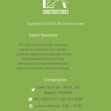
Copyright © 2024 L&A Constructores
Sobre Nosotros
En L&A Constructores, creamos
espacios cómodos y con estilo,
cuidando cada detalle para garantizar
una experiencia excepcional.
Innovamos constantemente para
mejorar la vida de nuestros clientes.
Contáctanos
Calle 119 # 14 – 30 Of. 101
Bogotá, Colombia
60 1 520 5137 – 321 471 8039
Lunes a Viernes. 8.00 – 17.00