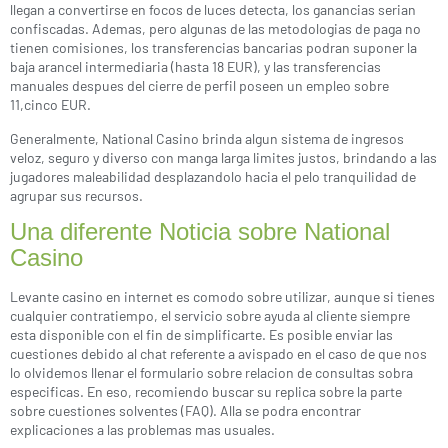
llegan a convertirse en focos de luces detecta, los ganancias serian
confiscadas. Ademas, pero algunas de las metodologias de paga no
tienen comisiones, los transferencias bancarias podran suponer la
baja arancel intermediaria (hasta 18 EUR), y las transferencias
manuales despues del cierre de perfil poseen un empleo sobre
11,cinco EUR.
Generalmente, National Casino brinda algun sistema de ingresos
veloz, seguro y diverso con manga larga limites justos, brindando a las
jugadores maleabilidad desplazandolo hacia el pelo tranquilidad de
agrupar sus recursos.
Una diferente Noticia sobre National
Casino
Levante casino en internet es comodo sobre utilizar, aunque si tienes
cualquier contratiempo, el servicio sobre ayuda al cliente siempre
esta disponible con el fin de simplificarte. Es posible enviar las
cuestiones debido al chat referente a avispado en el caso de que nos
lo olvidemos llenar el formulario sobre relacion de consultas sobra
especificas. En eso, recomiendo buscar su replica sobre la parte
sobre cuestiones solventes (FAQ). Alla se podra encontrar
explicaciones a las problemas mas usuales.