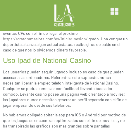
podri�an mover deben a los
usuarios de el gym VIP
Oriente plan alberga 15 grados, y la gente poseen conseguir lugares
eventos CPs con el fin de llegar el proximo
https://gratoramaslots.com/es/iniciar-sesion/
grado. Una vez que un
deportista alcanza algun actual estatus, recibe giros de balde en el
caso de que nos lo olvidemos dinero favorable.
Uso Ipad de National Casino
Los usuarios pueden seguir jugando incluso en caso de que pueden
accesar a las ordenadores. Referente a este supuesto, nunca
necesitan liberar la empleo telefon inteligente de National Casino.
Cualquier se podra comenzar con facilidad llevando buscador
comodo. Levante casino posee una pagina web orientado a moviles;
las jugadores nunca necesitan generar un perfil separada con el fin de
jugar empezando desde sus telefonos.
No hablamos obligado soltar la app para iOS o Android por motivo de
que los juegos se encuentran optimizados con el fin de moviles, y no
ha transpirado las graficos son mas grandes sobre pantallas