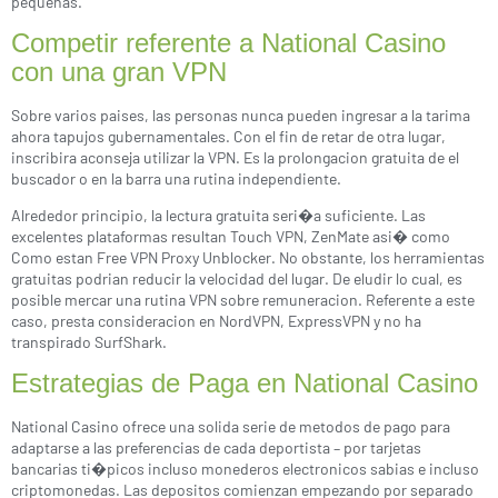
pequenas.
Competir referente a National Casino
con una gran VPN
Sobre varios paises, las personas nunca pueden ingresar a la tarima
ahora tapujos gubernamentales. Con el fin de retar de otra lugar,
inscribira aconseja utilizar la VPN. Es la prolongacion gratuita de el
buscador o en la barra una rutina independiente.
Alrededor principio, la lectura gratuita seri�a suficiente. Las
excelentes plataformas resultan Touch VPN, ZenMate asi� como
Como estan Free VPN Proxy Unblocker. No obstante, los herramientas
gratuitas podrian reducir la velocidad del lugar. De eludir lo cual, es
posible mercar una rutina VPN sobre remuneracion. Referente a este
caso, presta consideracion en NordVPN, ExpressVPN y no ha
transpirado SurfShark.
Estrategias de Paga en National Casino
National Casino ofrece una solida serie de metodos de pago para
adaptarse a las preferencias de cada deportista – por tarjetas
bancarias ti�picos incluso monederos electronicos sabias e incluso
criptomonedas. Las depositos comienzan empezando por separado