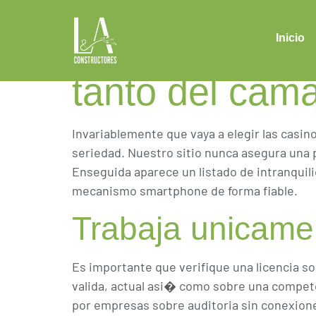
Asimismo, la d
argumento tra
Inicio
tanto del cama
Invariablemente que vaya a elegir las casino
seriedad. Nuestro sitio nunca asegura una p
Enseguida aparece un listado de intranquil
mecanismo smartphone de forma fiable.
Trabaja unicamen
Es importante que verifique una licencia so
valida, actual asi� como sobre una compete
por empresas sobre auditoria sin conexion