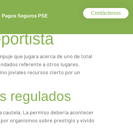
lquier
Contáctenos
mpromiso lo
Pagos Seguros PSE
portista
empuje que jugara acerca de uno de total
endados referente a otros lugares.
no joviales recursos cierto por un
os regulados
la cautela. La permiso deberia acontecer
 por organismos sobre prestigio y vivido