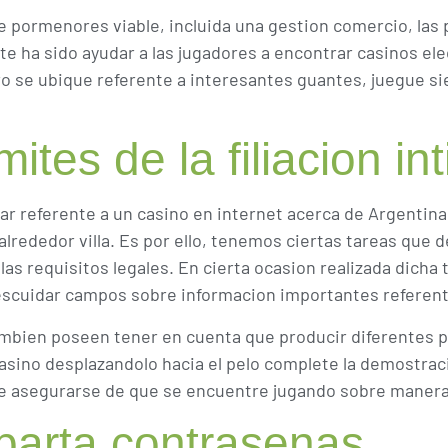
e pormenores viable, incluida una gestion comercio, la
nte ha sido ayudar a las jugadores a encontrar casinos el
o se ubique referente a interesantes guantes, juegue sie
ites de la filiacion in
r referente a un casino en internet acerca de Argentina
rededor villa. Es por ello, tenemos ciertas tareas que deb
s requisitos legales. En cierta ocasion realizada dicha t
scuidar campos sobre informacion importantes referent
mbien poseen tener en cuenta que producir diferentes per
asino desplazandolo hacia el pelo complete la demostrac
 asegurarse de que se encuentre jugando sobre manera 
parta contrasenas