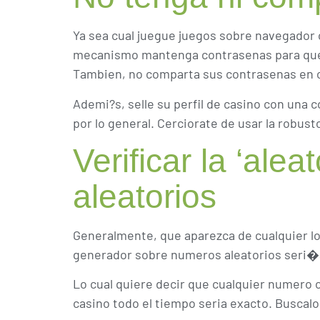
Ya sea cual juegue juegos sobre navegador 
mecanismo mantenga contrasenas para que 
Tambien, no comparta sus contrasenas en co
Ademi?s, selle su perfil de casino con una c
por lo general. Cerciorate de usar la robu
Verificar la ‘ale
aleatorios
Generalmente, que aparezca de cualquier l
generador sobre numeros aleatorios seri�a 
Lo cual quiere decir que cualquier numero 
casino todo el tiempo seria exacto. Buscalo c