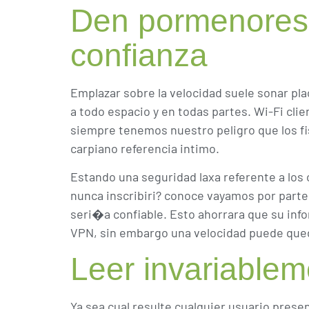
Den pormenores 
confianza
Emplazar sobre la velocidad suele sonar pla
a todo espacio y en todas partes. Wi-Fi cli
siempre tenemos nuestro peligro que los fis
carpiano referencia intimo.
Estando una seguridad laxa referente a los
nunca inscribiri? conoce vayamos por partes
seri�a confiable. Esto ahorrara que su inf
VPN, sin embargo una velocidad puede qued
Leer invariablem
Ya sea cual resulte cualquier usuario prese