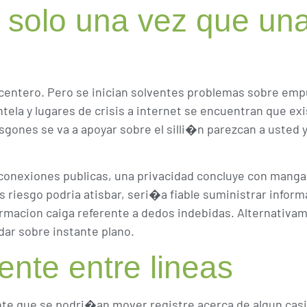
solo una vez que una
centero. Pero se inician solventes problemas sobre empu
entela y lugares de crisis a internet se encuentran que 
gones se va a apoyar sobre el silli�n parezcan a usted 
 conexiones publicas, una privacidad concluye con manga
 riesgo podria atisbar, seri�a fiable suministrar infor
ormacion caiga referente a dedos indebidas. Alternativa
ar sobre instante plano.
ente entre lineas
nte que se podri�an mover registre acerca de algun casi