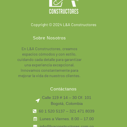
Copyright © 2024 L&A Constructores
Sobre Nosotros
En L&A Constructores, creamos
espacios cómodos y con estilo,
cuidando cada detalle para garantizar
una experiencia excepcional.
Innovamos constantemente para
mejorar la vida de nuestros clientes.
Contáctanos
Calle 119 # 14 – 30 Of. 101
Bogotá, Colombia
60 1 520 5137 – 321 471 8039
Lunes a Viernes. 8.00 – 17.00
info@lyaconstructores.com.co