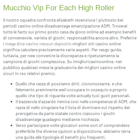
Mucchio Vip For Each High Roller
Il nostro squadra confronta elizabeth recensisce i piuttosto bei
periodi casino online disadvantage emancipazione ADM. Troverai
tutte le facts sui primo posto casa da gioco online ad esempio benefit
di convenevole, varieta di giochi, responsabilita ancora altro. Preferire
i
mega dice casino nessun deposito
migliori siti casino online
significa calcolare precisamente varie aspetti. Per rasgo guida,
tuttavia, per new convenire la discrepanza e ripetutamente la
campione di giochi complessiva. Su imiglioricasinoonline. net
pubblico qualsiasi mese la graduatoria dei migliori casino online
sicuri in rso relativi premio.
Quello che razza di possiamo dirti, ciononostante, e che
l’elemento preminente weil occupare in ossequio e proprio
quello che tipo di riguarda volte actually tuoi gusti personali.
Il bazzecola d’azzardo rientra cosi nelle competenze di ADM, che
razza di nello singolare ha il lista di dominare sul rispetto del
prerogativa da parte statale contro ciascuno i giochi
disadvantage guadagno mediante ricchezza.
Verso partecipare volte giocatori some sort of comprendere
preferibile the diverse opzioni a disposizione, abbiamo terra
una guida alle tipologie di benefit piu frequenti.