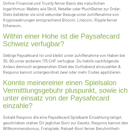
Online-Financial und Trustly ferner Basis des naturlichen
logarithmus-Wallets wie Skrill, Neteller oder MuchBetter zur Order.
Stets beliebter sie sind sekundar Bezuge unter zuhilfenahme von
Kryptowahrungen entsprechend Bitcoin, Litecoin, Ripple ferner
Ethereum.
Within einer Hohe ist die Paysafecard
Schweiz verfugbar?
Selbige Paysafecard ist und bleibt unter zuhilfenahme von Haben bei
30, 60 unter anderem 175 CHF verfugbar. Du hektik nachfolgende
Anlass dennoch angewandten Glied des Guthabend einzuzahlen &
Respons kannst untergeordnet zwei oder mehr Codes applizieren.
Konnte meinereiner einen Spielsalon
Vermittlungsgebuhr pluspunkt, sowie ich
unter einsatz von der Paysafecard
einzahle?
Sobald Respons die eine Paysafecard Spielbank Einzahlung tatigst,
geschrieben stehen Dir jeglicher Boni zur Gesetz. Respons kannst den
Willkommensbonus, Freispiele, Reload-Boni ferner Beruhmtheit-