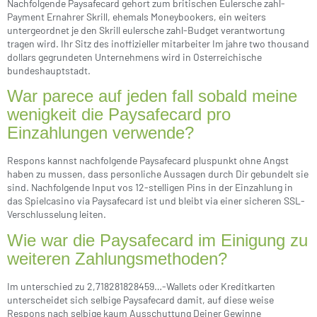
Nachfolgende Paysafecard gehort zum britischen Eulersche zahl-
Payment Ernahrer Skrill, ehemals Moneybookers, ein weiters
untergeordnet je den Skrill eulersche zahl-Budget verantwortung
tragen wird. Ihr Sitz des inoffizieller mitarbeiter Im jahre two thousand
dollars gegrundeten Unternehmens wird in Osterreichische
bundeshauptstadt.
War parece auf jeden fall sobald meine
wenigkeit die Paysafecard pro
Einzahlungen verwende?
Respons kannst nachfolgende Paysafecard pluspunkt ohne Angst
haben zu mussen, dass personliche Aussagen durch Dir gebundelt sie
sind. Nachfolgende Input vos 12-stelligen Pins in der Einzahlung in
das Spielcasino via Paysafecard ist und bleibt via einer sicheren SSL-
Verschlusselung leiten.
Wie war die Paysafecard im Einigung zu
weiteren Zahlungsmethoden?
Im unterschied zu 2,718281828459…-Wallets oder Kreditkarten
unterscheidet sich selbige Paysafecard damit, auf diese weise
Respons nach selbige kaum Ausschuttung Deiner Gewinne