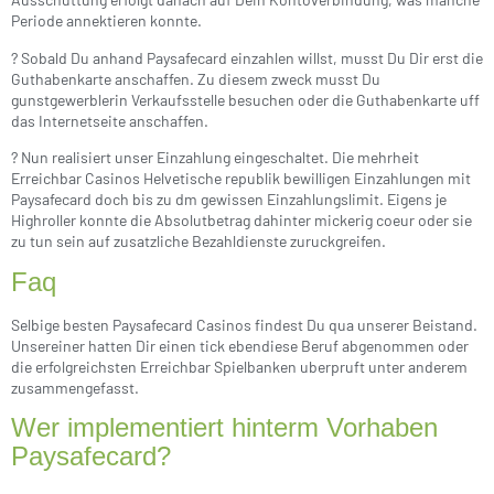
Periode annektieren konnte.
? Sobald Du anhand Paysafecard einzahlen willst, musst Du Dir erst die
Guthabenkarte anschaffen. Zu diesem zweck musst Du
gunstgewerblerin Verkaufsstelle besuchen oder die Guthabenkarte uff
das Internetseite anschaffen.
? Nun realisiert unser Einzahlung eingeschaltet. Die mehrheit
Erreichbar Casinos Helvetische republik bewilligen Einzahlungen mit
Paysafecard doch bis zu dm gewissen Einzahlungslimit. Eigens je
Highroller konnte die Absolutbetrag dahinter mickerig coeur oder sie
zu tun sein auf zusatzliche Bezahldienste zuruckgreifen.
Faq
Selbige besten Paysafecard Casinos findest Du qua unserer Beistand.
Unsereiner hatten Dir einen tick ebendiese Beruf abgenommen oder
die erfolgreichsten Erreichbar Spielbanken uberpruft unter anderem
zusammengefasst.
Wer implementiert hinterm Vorhaben
Paysafecard?