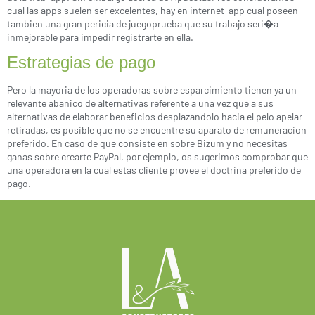
cual las apps suelen ser excelentes, hay en internet-app cual poseen
tambien una gran pericia de juegoprueba que su trabajo seri�a
inmejorable para impedir registrarte en ella.
Estrategias de pago
Pero la mayoria de los operadoras sobre esparcimiento tienen ya un
relevante abanico de alternativas referente a una vez que a sus
alternativas de elaborar beneficios desplazandolo hacia el pelo apelar
retiradas, es posible que no se encuentre su aparato de remuneracion
preferido. En caso de que consiste en sobre Bizum y no necesitas
ganas sobre crearte PayPal, por ejemplo, os sugerimos comprobar que
una operadora en la cual estas cliente provee el doctrina preferido de
pago.