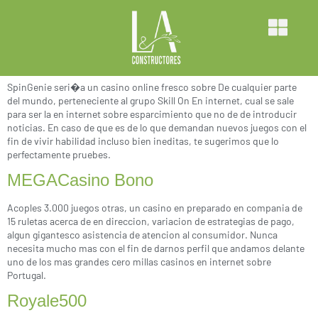
cirujano que sobresale para algun
genial trabajo sobre ayuda al
consumidor
SpinGenie seri�a un casino online fresco sobre De cualquier parte
del mundo, perteneciente al grupo Skill On En internet, cual se sale
para ser la en internet sobre esparcimiento que no de de introducir
noticias. En caso de que es de lo que demandan nuevos juegos con el
fin de vivir habilidad incluso bien ineditas, te sugerimos que lo
perfectamente pruebes.
MEGACasino Bono
Acoples 3.000 juegos otras, un casino en preparado en compania de
15 ruletas acerca de en direccion, variacion de estrategias de pago,
algun gigantesco asistencia de atencion al consumidor. Nunca
necesita mucho mas con el fin de darnos perfil que andamos delante
uno de los mas grandes cero millas casinos en internet sobre
Portugal.
Royale500