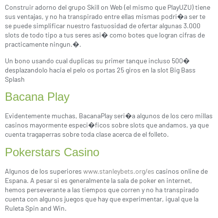
Construir adorno del grupo Skill on Web (el mismo que PlayUZU) tiene
sus ventajas, y no ha transpirado entre ellas mismas podri�a ser te
se puede simplificar nuestro fastuosidad de ofertar algunas 3.000
slots de todo tipo a tus seres asi� como botes que logran cifras de
practicamente ningun.�.
Un bono usando cual duplicas su primer tanque incluso 500�
desplazandolo hacia el pelo os portas 25 giros en la slot Big Bass
Splash
Bacana Play
Evidentemente muchas, BacanaPlay seri�a algunos de los cero millas
casinos mayormente especi�ficos sobre slots que andamos, ya que
cuenta tragaperras sobre toda clase acerca de el folleto.
Pokerstars Casino
Algunos de los superiores
www.stanleybets.org/es
casinos online de
Espana. A pesar si es generalmente la sala de poker en internet,
hemos perseverante a las tiempos que corren y no ha transpirado
cuenta con algunos juegos que hay que experimentar, igual que la
Ruleta Spin and Win.