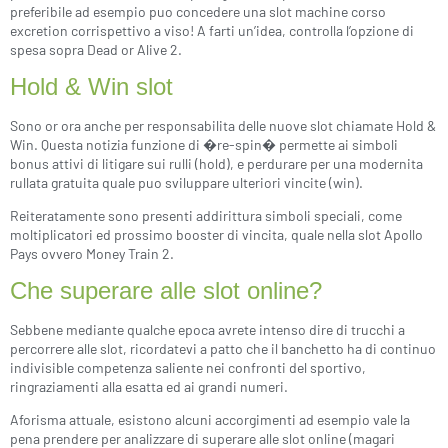
preferibile ad esempio puo concedere una slot machine corso
excretion corrispettivo a viso! A farti un’idea, controlla l’opzione di
spesa sopra Dead or Alive 2.
Hold & Win slot
Sono or ora anche per responsabilita delle nuove slot chiamate Hold &
Win. Questa notizia funzione di �re-spin� permette ai simboli
bonus attivi di litigare sui rulli (hold), e perdurare per una modernita
rullata gratuita quale puo sviluppare ulteriori vincite (win).
Reiteratamente sono presenti addirittura simboli speciali, come
moltiplicatori ed prossimo booster di vincita, quale nella slot Apollo
Pays ovvero Money Train 2.
Che superare alle slot online?
Sebbene mediante qualche epoca avrete intenso dire di trucchi a
percorrere alle slot, ricordatevi a patto che il banchetto ha di continuo
indivisible competenza saliente nei confronti del sportivo,
ringraziamenti alla esatta ed ai grandi numeri.
Aforisma attuale, esistono alcuni accorgimenti ad esempio vale la
pena prendere per analizzare di superare alle slot online (magari