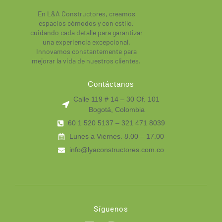
En L&A Constructores, creamos
espacios cómodos y con estilo,
cuidando cada detalle para garantizar
una experiencia excepcional.
Innovamos constantemente para
mejorar la vida de nuestros clientes.
Contáctanos
Calle 119 # 14 – 30 Of. 101
Bogotá, Colombia
60 1 520 5137 – 321 471 8039
Lunes a Viernes. 8.00 – 17.00
info@lyaconstructores.com.co
Síguenos