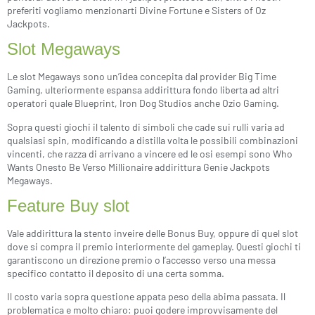
preferiti vogliamo menzionarti Divine Fortune e Sisters of Oz
Jackpots.
Slot Megaways
Le slot Megaways sono un’idea concepita dal provider Big Time
Gaming, ulteriormente espansa addirittura fondo liberta ad altri
operatori quale Blueprint, Iron Dog Studios anche Ozio Gaming.
Sopra questi giochi il talento di simboli che cade sui rulli varia ad
qualsiasi spin, modificando a distilla volta le possibili combinazioni
vincenti, che razza di arrivano a vincere ed le osi esempi sono Who
Wants Onesto Be Verso Millionaire addirittura Genie Jackpots
Megaways.
Feature Buy slot
Vale addirittura la stento inveire delle Bonus Buy, oppure di quel slot
dove si compra il premio interiormente del gameplay. Questi giochi ti
garantiscono un direzione premio o l’accesso verso una messa
specifico contatto il deposito di una certa somma.
Il costo varia sopra questione appata peso della abima passata. Il
problematica e molto chiaro: puoi godere improvvisamente del