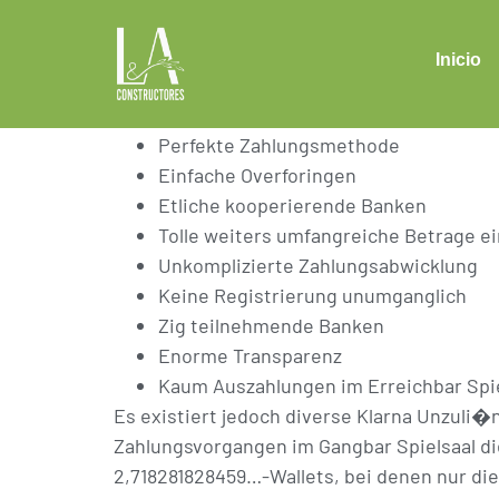
1?? Woran erk
beste Klarna 
Inicio
Perfekte Zahlungsmethode
Einfache Overforingen
Etliche kooperierende Banken
Tolle weiters umfangreiche Betrage ei
Unkomplizierte Zahlungsabwicklung
Keine Registrierung unumganglich
Zig teilnehmende Banken
Enorme Transparenz
Kaum Auszahlungen im Erreichbar Spi
Es existiert jedoch diverse Klarna Unzuli�n
Zahlungsvorgangen im Gangbar Spielsaal d
2,718281828459…-Wallets, bei denen nur di