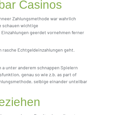
bar Casinos
 wanneer Zahlungsmethode war wahrlich
re schauen wichtige
ge Einzahlungen geerdet vornehmen ferner
um rasche Echtgeldeinzahlungen geht.
en a unter anderem schnappen Spielern
unktion, genau so wie z.b. as part of
ahlungsmethode, selbige einander unteilbar
beziehen