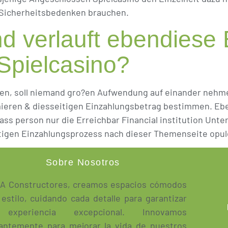
 Sicherheitsbedenken brauchen.
d verlauft ebendiese 
 Spielcasino?
en, soll niemand gro?en Aufwendung auf einander nehme
ieren & diesseitigen Einzahlungsbetrag bestimmen. Eb
ss person nur die Erreichbar Financial institution Unt
tigen Einzahlungsprozess nach dieser Themenseite opul
Sobre Nosotros
A Constructores, creamos espacios cómodos
 estilo, cuidando cada detalle para garantizar
experiencia excepcional. Innovamos
antemente para mejorar la vida de nuestros