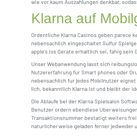
wie vor kaum Auszahlungen denkbar, sodas
Klarna auf Mobilg
Ordentliche Klarna Casinos geben parece 
nebensachlich eingeschaltet Sulfur Spielg
apple’s ios Gerate erhaltlich sei, fahig sein
Unser Webanwendung lasst sich reibungslos
Nutzererfahrung fur Smart phones oder Dru
nebensachlich fur jedes Mobilnutzer eignet
lich, bekanntlich Klarna ist und bleibt der
Die Ablaufe bei der Klarna Spielsalon Softw
Benutzer ordern ebendiese Uberweisunge
Transaktionsnummer bestatigt weiters fre
naturlicherweise geladen ferner jedweder