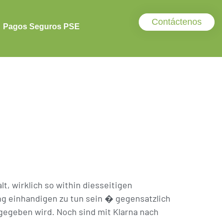
eit dasjenige
Contáctenos
Pagos Seguros PSE
t, wirklich so within diesseitigen
g einhandigen zu tun sein � gegensatzlich
gegeben wird. Noch sind mit Klarna nach