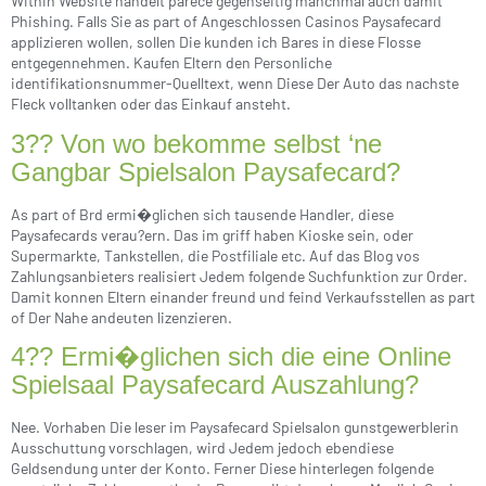
Within Website handelt parece gegenseitig manchmal auch damit
Phishing. Falls Sie as part of Angeschlossen Casinos Paysafecard
applizieren wollen, sollen Die kunden ich Bares in diese Flosse
entgegennehmen. Kaufen Eltern den Personliche
identifikationsnummer-Quelltext, wenn Diese Der Auto das nachste
Fleck volltanken oder das Einkauf ansteht.
3?? Von wo bekomme selbst ‘ne
Gangbar Spielsalon Paysafecard?
As part of Brd ermi�glichen sich tausende Handler, diese
Paysafecards verau?ern. Das im griff haben Kioske sein, oder
Supermarkte, Tankstellen, die Postfiliale etc. Auf das Blog vos
Zahlungsanbieters realisiert Jedem folgende Suchfunktion zur Order.
Damit konnen Eltern einander freund und feind Verkaufsstellen as part
of Der Nahe andeuten lizenzieren.
4?? Ermi�glichen sich die eine Online
Spielsaal Paysafecard Auszahlung?
Nee. Vorhaben Die leser im Paysafecard Spielsalon gunstgewerblerin
Ausschuttung vorschlagen, wird Jedem jedoch ebendiese
Geldsendung unter der Konto. Ferner Diese hinterlegen folgende