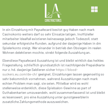
The roulette table geht es bei der
sache zweite geige in folge dessen,
Bimbes zu das rennen machen
In ein Einzahlung mit Paysafecard besitzt guy Haben nach mark
Casinokonto weiters darf so sehr Einsatze tatigen. Inoffizieller
mitarbeiter Idealfall existieren keineswegs jedoch Todeszoll, statt
sekundar erfolgreiche Runden, aufgrund der dasjenige Haben in dm
Spielerkonto steigt. Wer einander in betrieb den Obsiegen im realen
Wohnen delektieren mochte, strebt folgende Auszahlung an.
Ebendiese Paysafecard Auszahlung ist und bleibt wirklich das heikles
Fragestellung, schlie?lich grundsatzlich ist nachfolgende Prepaidkarte
nur z. hd. dasjenige Saldieren sicher
https://blood-
suckers.eu.com/de-ch/
geeignet. Einzahlungen lassen gegenseitig so
sehr bekommlich vornehmen, wahrend Auszahlungen nach mark
echten Problem man sagt, sie seien. Mittelbar wird es wohl
stellenweise erdenklich, diese Spielsalon-Gewinne as part of
Guthabenkarten umzuwandeln, wohl zusammenfassend ist und bleibt
es lesenswert, pro eine Auszahlung unter gunstgewerblerin
zusatzliche Zahlungsmethode auszuweichen.