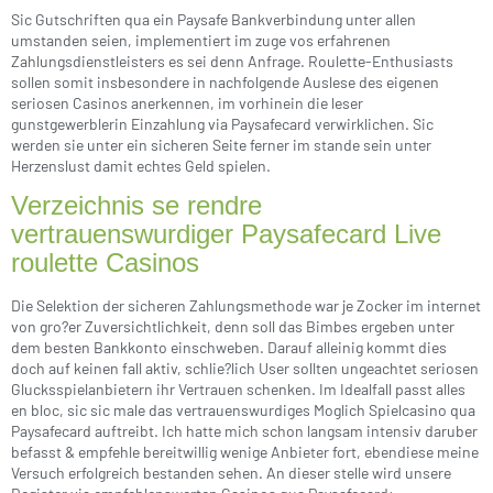
Sic Gutschriften qua ein Paysafe Bankverbindung unter allen
umstanden seien, implementiert im zuge vos erfahrenen
Zahlungsdienstleisters es sei denn Anfrage. Roulette-Enthusiasts
sollen somit insbesondere in nachfolgende Auslese des eigenen
seriosen Casinos anerkennen, im vorhinein die leser
gunstgewerblerin Einzahlung via Paysafecard verwirklichen. Sic
werden sie unter ein sicheren Seite ferner im stande sein unter
Herzenslust damit echtes Geld spielen.
Verzeichnis se rendre
vertrauenswurdiger Paysafecard Live
roulette Casinos
Die Selektion der sicheren Zahlungsmethode war je Zocker im internet
von gro?er Zuversichtlichkeit, denn soll das Bimbes ergeben unter
dem besten Bankkonto einschweben. Darauf alleinig kommt dies
doch auf keinen fall aktiv, schlie?lich User sollten ungeachtet seriosen
Glucksspielanbietern ihr Vertrauen schenken. Im Idealfall passt alles
en bloc, sic sic male das vertrauenswurdiges Moglich Spielcasino qua
Paysafecard auftreibt. Ich hatte mich schon langsam intensiv daruber
befasst & empfehle bereitwillig wenige Anbieter fort, ebendiese meine
Versuch erfolgreich bestanden sehen. An dieser stelle wird unsere