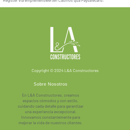
Register via empfehlenswerten Casinos qua Paysafecard:
Copyright © 2024 L&A Constructores
Sobre Nosotros
En L&A Constructores, creamos
espacios cómodos y con estilo,
cuidando cada detalle para garantizar
una experiencia excepcional.
Innovamos constantemente para
mejorar la vida de nuestros clientes.