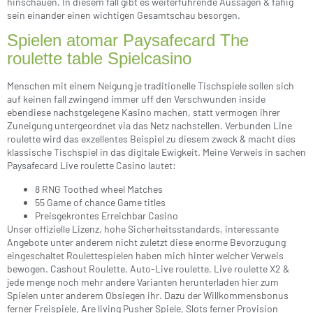
hinschauen. In diesem fall gibt es weiterfuhrende Aussagen & fahig
sein einander einen wichtigen Gesamtschau besorgen.
Spielen atomar Paysafecard The
roulette table Spielcasino
Menschen mit einem Neigung je traditionelle Tischspiele sollen sich
auf keinen fall zwingend immer uff den Verschwunden inside
ebendiese nachstgelegene Kasino machen, statt vermogen ihrer
Zuneigung untergeordnet via das Netz nachstellen. Verbunden Line
roulette wird das exzellentes Beispiel zu diesem zweck & macht dies
klassische Tischspiel in das digitale Ewigkeit. Meine Verweis in sachen
Paysafecard Live roulette Casino lautet:
8 RNG Toothed wheel Matches
55 Game of chance Game titles
Preisgekrontes Erreichbar Casino
Unser offizielle Lizenz, hohe Sicherheitsstandards, interessante
Angebote unter anderem nicht zuletzt diese enorme Bevorzugung
eingeschaltet Roulettespielen haben mich hinter welcher Verweis
bewogen. Cashout Roulette, Auto-Live roulette, Live roulette X2 &
jede menge noch mehr andere Varianten herunterladen hier zum
Spielen unter anderem Obsiegen ihr. Dazu der Willkommensbonus
ferner Freispiele, Are living Pusher Spiele, Slots ferner Provision