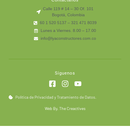
Calle 119 # 14 – 30 Of. 101
Bogotá, Colombia
60 1 520 5137 – 321 471 8039
Lunes a Viernes. 8.00 – 17.00
info@lyaconstructores.com.co
Síguenos
Política de Privacidad y Tratamiento de Datos.
Web By. The Creactives