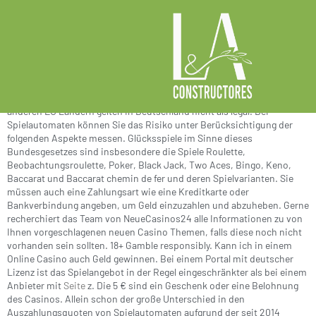
casino österreich
Beste Online Casinos in Deutschland
2026
Außerdem sind einige Casinospiele besonders geregelt. Lizenzen aus
anderen EU Ländern gelten in Deutschland nicht als legal. Bei
Spielautomaten können Sie das Risiko unter Berücksichtigung der
folgenden Aspekte messen. Glücksspiele im Sinne dieses
Bundesgesetzes sind insbesondere die Spiele Roulette,
Beobachtungsroulette, Poker, Black Jack, Two Aces, Bingo, Keno,
Baccarat und Baccarat chemin de fer und deren Spielvarianten. Sie
müssen auch eine Zahlungsart wie eine Kreditkarte oder
Bankverbindung angeben, um Geld einzuzahlen und abzuheben. Gerne
recherchiert das Team von NeueCasinos24 alle Informationen zu von
Ihnen vorgeschlagenen neuen Casino Themen, falls diese noch nicht
vorhanden sein sollten. 18+ Gamble responsibly. Kann ich in einem
Online Casino auch Geld gewinnen. Bei einem Portal mit deutscher
Lizenz ist das Spielangebot in der Regel eingeschränkter als bei einem
Anbieter mit
Seite
z. Die 5 € sind ein Geschenk oder eine Belohnung
des Casinos. Allein schon der große Unterschied in den
Auszahlungsquoten von Spielautomaten aufgrund der seit 2014