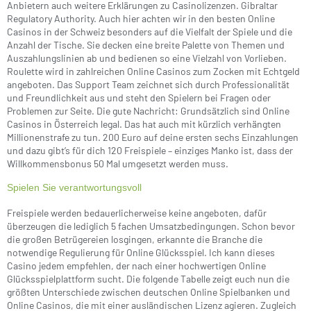
Anbietern auch weitere Erklärungen zu Casinolizenzen. Gibraltar
Regulatory Authority. Auch hier achten wir in den besten Online
Casinos in der Schweiz besonders auf die Vielfalt der Spiele und die
Anzahl der Tische. Sie decken eine breite Palette von Themen und
Auszahlungslinien ab und bedienen so eine Vielzahl von Vorlieben.
Roulette wird in zahlreichen Online Casinos zum Zocken mit Echtgeld
angeboten. Das Support Team zeichnet sich durch Professionalität
und Freundlichkeit aus und steht den Spielern bei Fragen oder
Problemen zur Seite. Die gute Nachricht: Grundsätzlich sind Online
Casinos in Österreich legal. Das hat auch mit kürzlich verhängten
Millionenstrafe zu tun. 200 Euro auf deine ersten sechs Einzahlungen
und dazu gibt’s für dich 120 Freispiele – einziges Manko ist, dass der
Willkommensbonus 50 Mal umgesetzt werden muss.
Spielen Sie verantwortungsvoll
Freispiele werden bedauerlicherweise keine angeboten, dafür
überzeugen die lediglich 5 fachen Umsatzbedingungen. Schon bevor
die großen Betrügereien losgingen, erkannte die Branche die
notwendige Regulierung für Online Glücksspiel. Ich kann dieses
Casino jedem empfehlen, der nach einer hochwertigen Online
Glücksspielplattform sucht. Die folgende Tabelle zeigt euch nun die
größten Unterschiede zwischen deutschen Online Spielbanken und
Online Casinos, die mit einer ausländischen Lizenz agieren. Zugleich