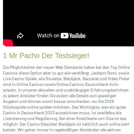
1 Mr Pacho Der Testsieger!
Die Möglichkeiten der neuen Web Standards haben bei den Top Online
Casinos diese Option aber so gut wie verdrängt. Jackpot Slots, sowie
Live Casino Spiele, wie Roulette, Blackjack, Baccarat und Video Poker
sind in Online Casinos sowie Online Casinos Deutschland nicht
erlaubt. In unseren aktuellen und unabhängigen Erfahrungsberichten
zu jedem Anbieter finden Sie zudem alle Details zum jeweiligen
Angebot und können somit besser entscheiden, wo Sie 2026
Glücksspiele online spielen möchten. Das Wichtigste, was ein gutes
Casino in Deutschland 2023 auszeichnen muss, ist zweifellos die
Lizenzierung und Regulierung. Bei einer Kreditkarte von Visa ist das
möglich. Der Casino Klassiker Blackjack ist natürlich auch online sehr
beliebt. Wir gehen immer in regelmäßigen Abständen alle aktiven