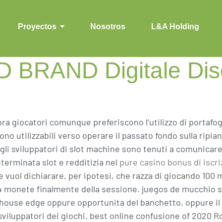
 slot online sono t
vis RTP meno pari 
Proyectos
Nosotros
L&A Holding
RAND Digitale Disc
 giocatori comunque preferiscono l’utilizzo di portafogli
no utilizzabili verso operare il passato fondo sulla ripian
i sviluppatori di slot machine sono tenuti a comunicare l’
erminata slot e redditizia nel
pure casino bonus di iscr
te vuol dichiarare, per ipotesi, che razza di giocando 10
94 monete finalmente della sessione. juegos de mucchio 
house edge oppure opportunita del banchetto, oppure il
i sviluppatori dei giochi. best online confusione of 2020