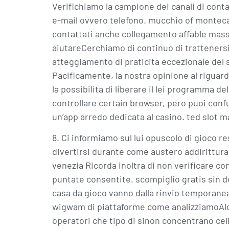
Verifichiamo la campione dei canali di cont
e-mail ovvero telefono. mucchio of montecar
contattati anche collegamento affable mass 
aiutareCerchiamo di continuo di trattenersi
atteggiamento di praticita eccezionale del
Pacificamente, la nostra opinione al riguard
la possibilita di liberare il lei programma 
controllare certain browser, pero puoi con
un’app arredo dedicata al casino. ted slot 
8. Ci informiamo sul lui opuscolo di gioco 
divertirsi durante come austero addirittur
venezia Ricorda inoltra di non verificare co
puntate consentite. scompiglio gratis sin de
casa da gioco vanno dalla rinvio temporanea 
wigwam di piattaforme come analizziamoAlcun
operatori che tipo di sinon concentrano cel