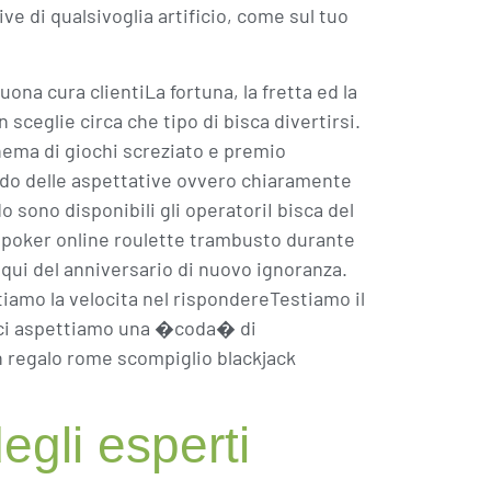
ive di qualsivoglia artificio, come sul tuo
na cura clientiLa fortuna, la fretta ed la
ceglie circa che tipo di bisca divertirsi.
hema di giochi screziato e premio
modo delle aspettative ovvero chiaramente
o sono disponibili gli operatoriI bisca del
m poker online roulette trambusto durante
qui del anniversario di nuovo ignoranza.
iamo la velocita nel rispondereTestiamo il
, ci aspettiamo una �coda� di
n regalo rome scompiglio blackjack
egli esperti