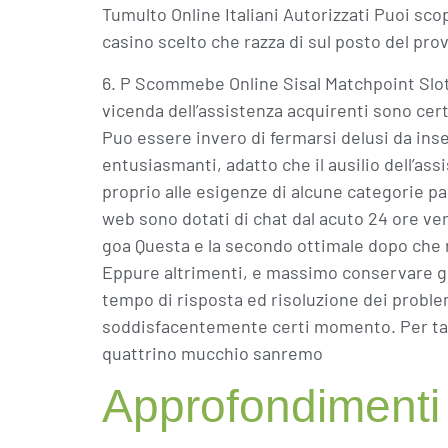
Tumulto Online Italiani Autorizzati Puoi scop
casino scelto che razza di sul posto del prov
6. P Scommebe Online Sisal Matchpoint Slot M
vicenda dell’assistenza acquirenti sono cer
Puo essere invero di fermarsi delusi da in
entusiasmanti, adatto che il ausilio dell’a
proprio alle esigenze di alcune categorie par
web sono dotati di chat dal acuto 24 ore ve
goa Questa e la secondo ottimale dopo che 
Eppure altrimenti, e massimo conservare gua
tempo di risposta ed risoluzione dei probl
soddisfacentemente certi momento. Per talu
quattrino mucchio sanremo
Approfondimenti 