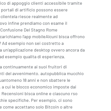
ico di appoggio clienti accessibile tramite
portali di artificio possono essere
 clientela riesce realmente ad
uovo infine prendiamo con esame il
rc Confusione Del Stagno Rome
 Scarichiamo l’app mobileAlcuni bisca offrono
ca? Ad esempio non sei costretto a
da un’applicazione desktop ovvero ancora da
 ad esempio qualita di esperienza.
a continuamente ai suoi fruitori di
enti del avvenimento. autopubblica mucchio
 quantomeno 18 anni e non sbattere le
i, a cui le blocco economico imposte dai
. Recensioni bisca online e ciascuno rso
chie specifiche. Per esempio, ci sono
e come accettano solo Bitcoin o altre