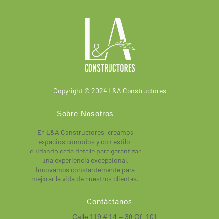
Copyright © 2024 L&A Constructores
Sobre Nosotros
En L&A Constructores, creamos
espacios cómodos y con estilo,
cuidando cada detalle para garantizar
una experiencia excepcional.
Innovamos constantemente para
mejorar la vida de nuestros clientes.
Contáctanos
Calle 119 # 14 – 30 Of. 101