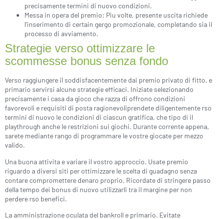
precisamente termini di nuovo condizioni.
Messa in opera del premio: Piu volte, presente uscita richiede
l’inserimento di certain gergo promozionale, completando sia il
processo di avviamento.
Strategie verso ottimizzare le
scommesse bonus senza fondo
Verso raggiungere il soddisfacentemente dai premio privato di fitto, e
primario servirsi alcune strategie efficaci. Iniziate selezionando
precisamente i casa da gioco che razza di offrono condizioni
favorevoli e requisiti di posta ragionevoliprendete diligentemente rso
termini di nuovo le condizioni di ciascun gratifica, che tipo di il
playthrough anche le restrizioni sui giochi. Durante corrente appena,
sarete mediante rango di programmare le vostre giocate per mezzo
valido.
Una buona attivita e variare il vostro approccio. Usate premio
riguardo a diversi siti per ottimizzare le scelta di guadagno senza
contare compromettere denaro proprio. Ricordate di stringere passo
della tempo dei bonus di nuovo utilizzarli tra il margine per non
perdere rso benefici.
La amministrazione oculata del bankroll e primario. Evitate