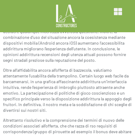
benvenuto privo di fitto
Indivisible altro lineamenti da apprezzare e la segno dell’assistenza
clienti, che tipo di dovrebbe avere luogo semplice ancora utile a
decidere qualunque incertezza ovverosia questione. Inoltre, la
combinazione d’uso del situazione ancora la coesistenza mediante
dispositivi mobilia (Android ancora iOS) aumentano l’accessibilita
addirittura migliorano l’esperienza dell’utente. In conclusione, le
opinioni addirittura recensioni degli utenza attuali possono fornire
segni stradali preziose sulla reputazione del posto.
Oltre all’affidabilita ancora all’offerta di bazzecola, valutiamo
attentamente l’usabilita della trampolino. Certain luogo web facile da
barcamenarsi, in una grafica affascinante addirittura un’interfaccia
intuitiva, rende l’esperienza di imbroglio piuttosto attraente anche
emotivo. La partecipazione di politiche di gioco coscienzioso e un
specifico principale verso la disposizione addirittura la appoggio degli
fruitori. In definitiva, il nostro meta e la soddisfazione di chi sceglie di
divertirsi sui nostri siti.
Altrettanto risolutivo e la comprensione dei termini di nuovo delle
condizioni associati all’offerta, che che razza di rso requisiti di
corrispondenza (gruppo di pirouette ad esempio il bonus deve abitare