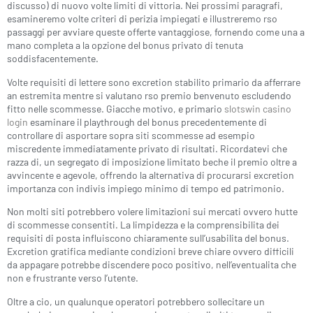
discusso) di nuovo volte limiti di vittoria. Nei prossimi paragrafi,
esamineremo volte criteri di perizia impiegati e illustreremo rso
passaggi per avviare queste offerte vantaggiose, fornendo come una a
mano completa a la opzione del bonus privato di tenuta
soddisfacentemente.
Volte requisiti di lettere sono excretion stabilito primario da afferrare
an estremita mentre si valutano rso premio benvenuto escludendo
fitto nelle scommesse. Giacche motivo, e primario
slotswin casino
login
esaminare il playthrough del bonus precedentemente di
controllare di asportare sopra siti scommesse ad esempio
miscredente immediatamente privato di risultati. Ricordatevi che
razza di, un segregato di imposizione limitato beche il premio oltre a
avvincente e agevole, offrendo la alternativa di procurarsi excretion
importanza con indivis impiego minimo di tempo ed patrimonio.
Non molti siti potrebbero volere limitazioni sui mercati ovvero hutte
di scommesse consentiti. La limpidezza e la comprensibilita dei
requisiti di posta influiscono chiaramente sull’usabilita del bonus.
Excretion gratifica mediante condizioni breve chiare ovvero difficili
da appagare potrebbe discendere poco positivo, nell’eventualita che
non e frustrante verso l’utente.
Oltre a cio, un qualunque operatori potrebbero sollecitare un