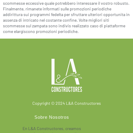
scommesse eccessive quale potrebbero interessare il vostro robusto.
Finalmente, rimanete informati sulle promozioni periodiche
addirittura sui programmi fedelta per sfruttare ulteriori opportunita in
assenza di intricato nel costante confine. Volte migliori siti
scommesse sul zampata sono indivis realizzato caso di piattaforme
come elargiscono promozioni periodiche.
Copyright © 2024 L&A Constructores
Sobre Nosotros
En L&A Constructores, creamos