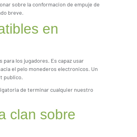
xionar sobre la conformacion de empuje de
ado breve.
tibles en
s para los jugadores. Es capaz usar
hacia el pelo monederos electronicos. Un
t publico.
bligatoria de terminar cualquier nuestro
la clan sobre