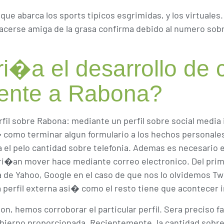
ue abarca los sports tipicos esgrimidas, y los virtuales
a hacerse amiga de la grasa confirma debido al numero sob
i�a el desarrollo de 
rente a Rabona?
erfil sobre Rabona: mediante un perfil sobre social medi
 como terminar algun formulario a los hechos personales
el pelo cantidad sobre telefonia. Ademas es necesario e
dri�an mover hace mediante correo electronico. Del prim
e Yahoo, Google en el caso de que nos lo olvidemos Twi
erfil externa asi� como el resto tiene que acontecer 
, hemos corroborar el particular perfil. Sera preciso faci
obierno proporcionada. Recientemente, la cantidad sobre