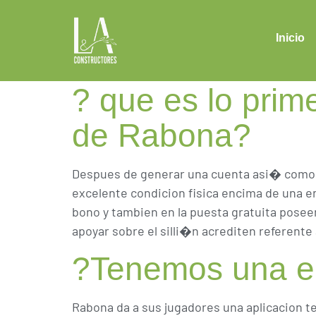
?Rabona verif
cualquier med
Inicio
? que es lo prim
de Rabona?
Despues de generar una cuenta asi� como al
excelente condicion fisica encima de una e
bono y tambien en la puesta gratuita poseen
apoyar sobre el silli�n acrediten referente 
?Tenemos una e
Rabona da a sus jugadores una aplicacion te