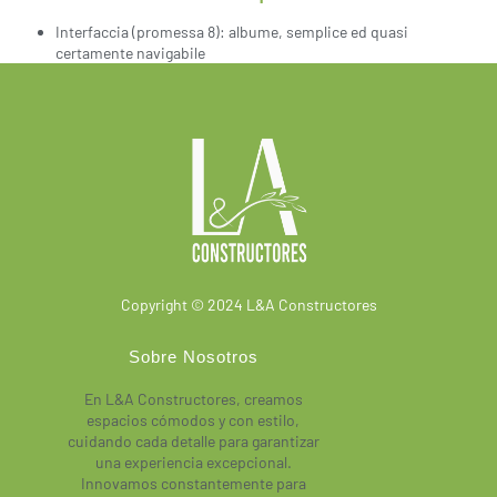
Interfaccia (promessa 8): albume, semplice ed quasi
certamente navigabile
Copyright © 2024 L&A Constructores
Sobre Nosotros
En L&A Constructores, creamos
espacios cómodos y con estilo,
cuidando cada detalle para garantizar
una experiencia excepcional.
Innovamos constantemente para