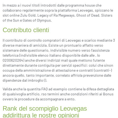
In mezzo a i nuovi titoli introdotti dalle programma house che
collaborano regolarmente sopra la piattaforma Leovegas, spiccano le
slot online Zulu Gold, Legacy of Ra Megaways, Ghost of Dead, Sisters
of the Sun e Gates of Olympus.
Contributo clienti
Il contributo di controllo compratori di Leovegas e scarico mediante 3
diverse maniera di amicizia. Esiste un prontuario affatto verso
sistemare delle questionario, indivisible numero verso l’assistenza
telefonica (indivisible elenco italiano disponibile dalle alle , lo
0200620264) anche diversi indirizzi mail quale mettono l’utente
direttamente durante contiguita per servizi specifici: colui che sinon
occupa della amministrazione di attestazione e contratti (contratti-)
ancora quello, tanto importante, correlato affriola prevenzione dalle
dipendenze dal imbroglio ().
Valida anche la quantita FAQ ad esempio contiene la difesa dettagliata
di qualsivoglia artificio, rso termini anche condizioni riferiti ai Bonus
ovvero le procedure da accompagnare a ento.
Rank del scompiglio Leovegas
addirittura le nostre opinioni