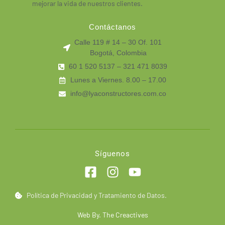
mejorar la vida de nuestros clientes.
Contáctanos
Calle 119 # 14 – 30 Of. 101
Bogotá, Colombia
60 1 520 5137 – 321 471 8039
Lunes a Viernes. 8.00 – 17.00
info@lyaconstructores.com.co
Síguenos
Política de Privacidad y Tratamiento de Datos.
Web By. The Creactives