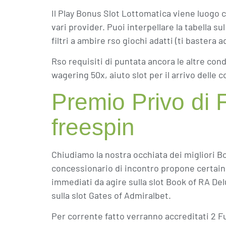
Il Play Bonus Slot Lottomatica viene luogo c
vari provider. Puoi interpellare la tabella s
filtri a ambire rso giochi adatti (ti bastera 
Rso requisiti di puntata ancora le altre con
wagering 50x, aiuto slot per il arrivo delle 
Premio Privo di
freespin
Chiudiamo la nostra occhiata dei migliori B
concessionario di incontro propone certai
immediati da agire sulla slot Book of RA De
sulla slot Gates of Admiralbet.
Per corrente fatto verranno accreditati 2 F