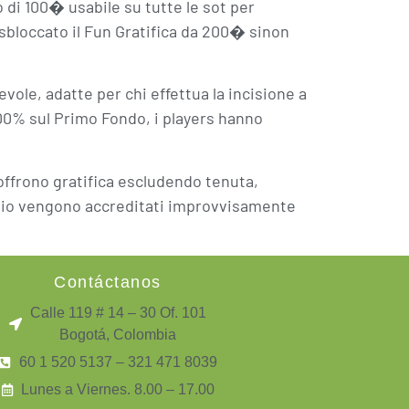
 di 100� usabile su tutte le sot per
 sbloccato il Fun Gratifica da 200� sinon
le, adatte per chi effettua la incisione a
 200% sul Primo Fondo, i players hanno
 offrono gratifica escludendo tenuta,
mpio vengono accreditati improvvisamente
Contáctanos
Calle 119 # 14 – 30 Of. 101
Bogotá, Colombia
60 1 520 5137 – 321 471 8039
Lunes a Viernes. 8.00 – 17.00