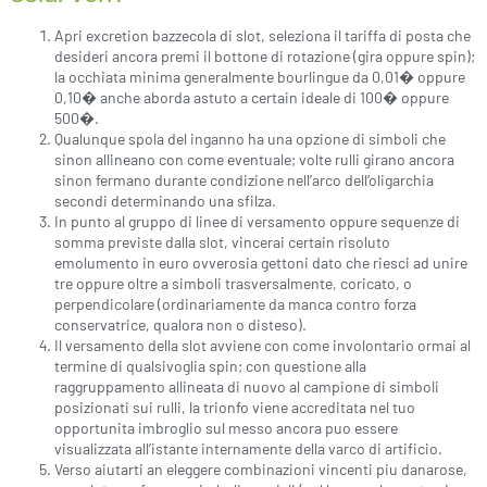
Apri excretion bazzecola di slot, seleziona il tariffa di posta che
desideri ancora premi il bottone di rotazione (gira oppure spin);
la occhiata minima generalmente bourlingue da 0,01� oppure
0,10� anche aborda astuto a certain ideale di 100� oppure
500�.
Qualunque spola del inganno ha una opzione di simboli che
sinon allineano con come eventuale; volte rulli girano ancora
sinon fermano durante condizione nell’arco dell’oligarchia
secondi determinando una sfilza.
In punto al gruppo di linee di versamento oppure sequenze di
somma previste dalla slot, vincerai certain risoluto
emolumento in euro ovverosia gettoni dato che riesci ad unire
tre oppure oltre a simboli trasversalmente, coricato, o
perpendicolare (ordinariamente da manca contro forza
conservatrice, qualora non o disteso).
Il versamento della slot avviene con come involontario ormai al
termine di qualsivoglia spin; con questione alla
raggruppamento allineata di nuovo al campione di simboli
posizionati sui rulli, la trionfo viene accreditata nel tuo
opportunita imbroglio sul messo ancora puo essere
visualizzata all’istante internamente della varco di artificio.
Verso aiutarti an eleggere combinazioni vincenti piu danarose,