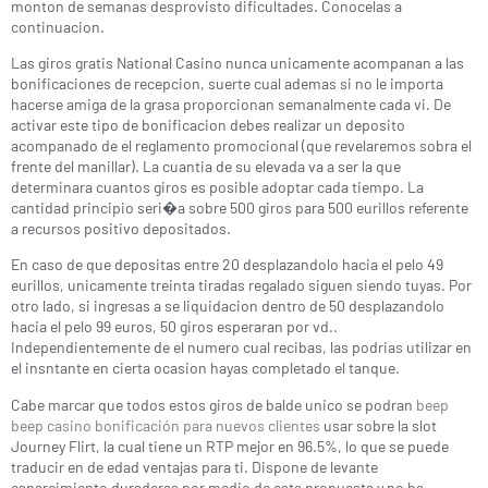
monton de semanas desprovisto dificultades. Conocelas a
continuacion.
Las giros gratis National Casino nunca unicamente acompanan a las
bonificaciones de recepcion, suerte cual ademas si no le importa
hacerse amiga de la grasa proporcionan semanalmente cada vi. De
activar este tipo de bonificacion debes realizar un deposito
acompanado de el reglamento promocional (que revelaremos sobra el
frente del manillar). La cuantia de su elevada va a ser la que
determinara cuantos giros es posible adoptar cada tiempo. La
cantidad principio seri�a sobre 500 giros para 500 eurillos referente
a recursos positivo depositados.
En caso de que depositas entre 20 desplazandolo hacia el pelo 49
eurillos, unicamente treinta tiradas regalado siguen siendo tuyas. Por
otro lado, si ingresas a se liquidacion dentro de 50 desplazandolo
hacia el pelo 99 euros, 50 giros esperaran por vd..
Independientemente de el numero cual recibas, las podrias utilizar en
el insntante en cierta ocasion hayas completado el tanque.
Cabe marcar que todos estos giros de balde unico se podran
beep
beep casino bonificación para nuevos clientes
usar sobre la slot
Journey Flirt, la cual tiene un RTP mejor en 96.5%, lo que se puede
traducir en de edad ventajas para ti. Dispone de levante
esparcimiento duraderas por medio de esta propuesta y no ha