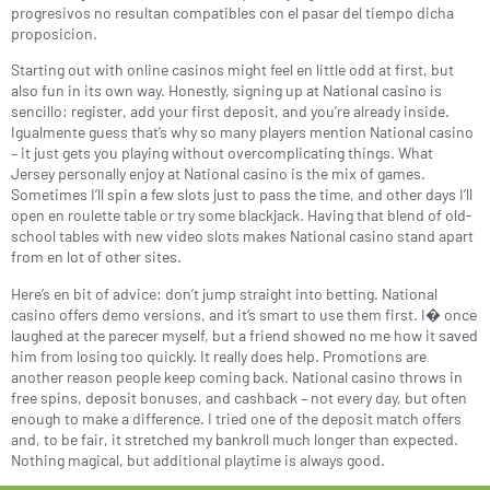
progresivos no resultan compatibles con el pasar del tiempo dicha
proposicion.
Starting out with online casinos might feel en little odd at first, but
also fun in its own way. Honestly, signing up at National casino is
sencillo: register, add your first deposit, and you’re already inside.
Igualmente guess that’s why so many players mention National casino
– it just gets you playing without overcomplicating things. What
Jersey personally enjoy at National casino is the mix of games.
Sometimes I’ll spin a few slots just to pass the time, and other days I’ll
open en roulette table or try some blackjack. Having that blend of old-
school tables with new video slots makes National casino stand apart
from en lot of other sites.
Here’s en bit of advice: don’t jump straight into betting. National
casino offers demo versions, and it’s smart to use them first. I� once
laughed at the parecer myself, but a friend showed no me how it saved
him from losing too quickly. It really does help. Promotions are
another reason people keep coming back. National casino throws in
free spins, deposit bonuses, and cashback – not every day, but often
enough to make a difference. I tried one of the deposit match offers
and, to be fair, it stretched my bankroll much longer than expected.
Nothing magical, but additional playtime is always good.