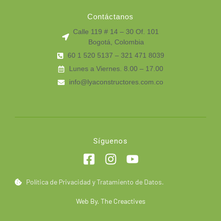
Contáctanos
Calle 119 # 14 – 30 Of. 101
Bogotá, Colombia
60 1 520 5137 – 321 471 8039
Lunes a Viernes. 8.00 – 17.00
info@lyaconstructores.com.co
Síguenos
Política de Privacidad y Tratamiento de Datos.
Web By. The Creactives