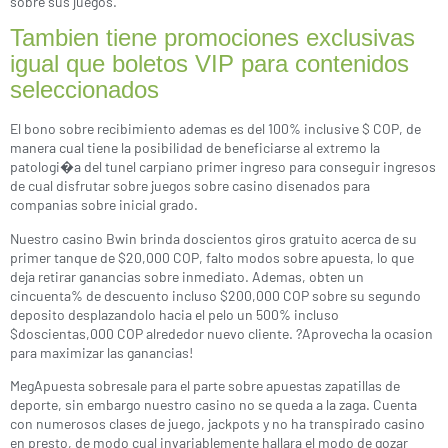
sobre sus juegos.
Tambien tiene promociones exclusivas
igual que boletos VIP para contenidos
seleccionados
El bono sobre recibimiento ademas es del 100% inclusive $ COP, de
manera cual tiene la posibilidad de beneficiarse al extremo la
patologi�a del tunel carpiano primer ingreso para conseguir ingresos
de cual disfrutar sobre juegos sobre casino disenados para
companias sobre inicial grado.
Nuestro casino Bwin brinda doscientos giros gratuito acerca de su
primer tanque de $20,000 COP, falto modos sobre apuesta, lo que
deja retirar ganancias sobre inmediato. Ademas, obten un
cincuenta% de descuento incluso $200,000 COP sobre su segundo
deposito desplazandolo hacia el pelo un 500% incluso
$doscientas,000 COP alrededor nuevo cliente. ?Aprovecha la ocasion
para maximizar las ganancias!
MegApuesta sobresale para el parte sobre apuestas zapatillas de
deporte, sin embargo nuestro casino no se queda a la zaga. Cuenta
con numerosos clases de juego, jackpots y no ha transpirado casino
en presto, de modo cual invariablemente hallara el modo de gozar