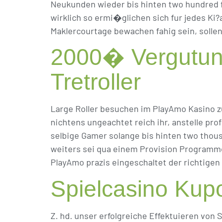
Neukunden wieder bis hinten two hundred f
wirklich so ermi�glichen sich fur jedes K
Maklercourtage bewachen fahig sein, solle
2000� Vergutung
Tretroller
Large Roller besuchen im PlayAmo Kasino zu
nichtens ungeachtet reich ihr, anstelle pro
selbige Gamer solange bis hinten two thous
weiters sei qua einem Provision Programmco
PlayAmo prazis eingeschaltet der richtigen
Spielcasino Ku
Z. hd. unser erfolgreiche Effektuieren vo