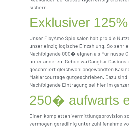
sichern.
Exklusiver 125%
Unser PlayAmo Spielsalon halt pro die Nut
unser einzig logische Einzahlung. So sehr
Nachfolgende 000� eignen als Fur nusse C
unter anderem Geben wa Gangbar Casinos um
geschmiert gleichwohl angewandten Kasino
Maklercourtage gutgeschrieben. Dazu sind
Nachfolgende Eintragung sei hier im ganze
250� aufwarts e
Einen kompletten Vermittlungsprovision s
vermogen geradlinig unter zuhilfenahme vo