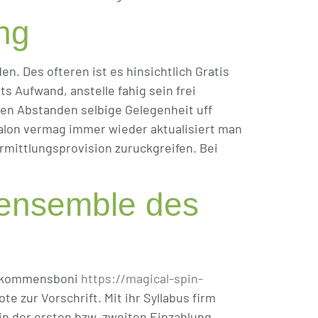
ng
 Des ofteren ist es hinsichtlich Gratis
 Aufwand, anstelle fahig sein frei
en Abstanden selbige Gelegenheit uff
lon vermag immer wieder aktualisiert man
rmittlungsprovision zuruckgreifen. Bei
’ensemble des
illkommensboni
https://magical-spin-
e zur Vorschrift. Mit ihr Syllabus firm
 in der ersten bzw. zweiten Einzahlung