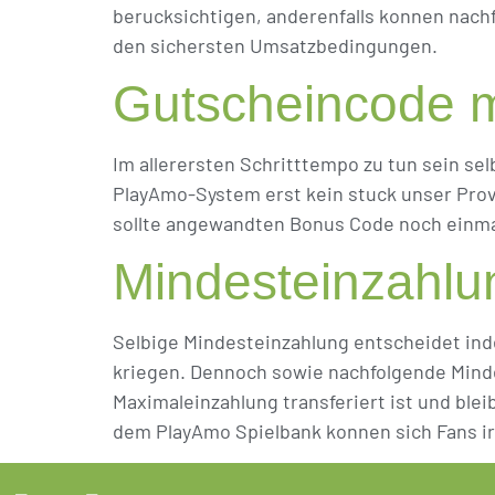
berucksichtigen, anderenfalls konnen nachf
den sichersten Umsatzbedingungen.
Gutscheincode m
Im allerersten Schritttempo zu tun sein s
PlayAmo-System erst kein stuck unser Prov
sollte angewandten Bonus Code noch einm
Mindesteinzahl
Selbige Mindesteinzahlung entscheidet i
kriegen. Dennoch sowie nachfolgende Minde
Maximaleinzahlung transferiert ist und blei
dem PlayAmo Spielbank konnen sich Fans i