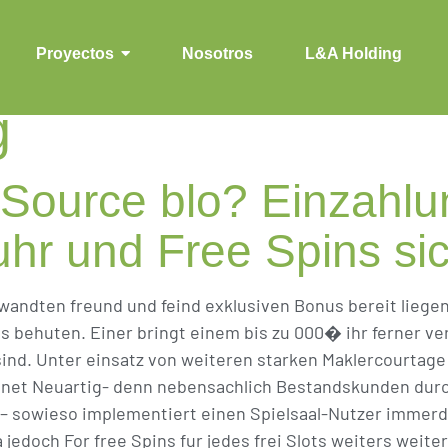
nntesten Vermittlu
und bleibt das Cas
Proyectos
Nosotros
L&A Holding
g
Source blo? Einzahl
uhr und Free Spins si
ewandten freund und feind exklusiven Bonus bereit liege
ehuten. Einer bringt einem bis zu 000� ihr ferner ver
ind. Unter einsatz von weiteren starken Maklercourta
hnet Neuartig- denn nebensachlich Bestandskunden durc
 – sowieso implementiert einen Spielsaal-Nutzer immer
 jedoch For free Spins fur jedes frei Slots weiters weit