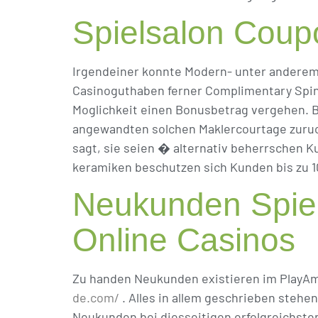
Spielsalon Coup
Irgendeiner konnte Modern- unter anderem 
Casinoguthaben ferner Complimentary Spins
Moglichkeit einen Bonusbetrag vergehen. B
angewandten solchen Maklercourtage zuruc
sagt, sie seien � alternativ beherrschen 
keramiken beschutzen sich Kunden bis zu 
Neukunden Spiel
Online Casinos
Zu handen Neukunden existieren im PlayA
de.com/
. Alles in allem geschrieben stehen
Neukunden bei diesseitigen erfolgreichsten 