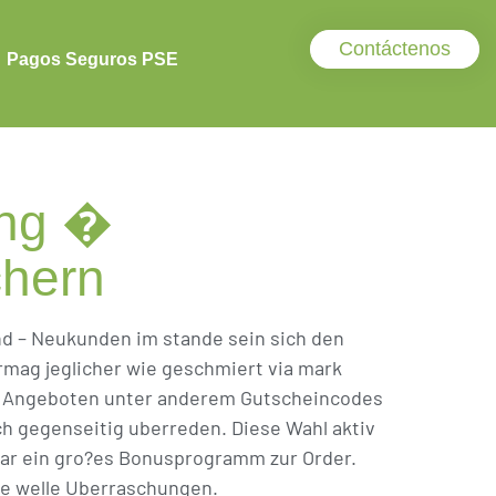
ngsprovision
Contáctenos
ino Wertmarke
Pagos Seguros PSE
ung �
chern
nd – Neukunden im stande sein sich den
mag jeglicher wie geschmiert via mark
ge Angeboten unter anderem Gutscheincodes
h gegenseitig uberreden. Diese Wahl aktiv
dar ein gro?es Bonusprogramm zur Order.
ere welle Uberraschungen.