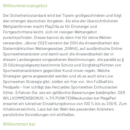
Willkommensangebot
Der Sicherheitsstandard wird bei Tipwin großgeschrieben und folgt
den strengen deutschen Vorgaben. Als eine der übersichtlichsten
Wettplattformen macht PlayZilla es für Einsteiger und
Fortgeschrittene leicht, sich im riesigen Wettangebot
zurechtzufinden. Dieses kannst du dann frei für deine Wetten
verwenden. Jänner 2023 verneint der OGH die Anwendbarkeit des
Steiermärkischen Wettengesetzes „StWttG„ auf ausländische Online
Sportwettenanbieter und damit auch die Anwendbarkeit der in
diesem Landesgesetz vorgesehenen Bestimmungen, die parallel zu §
25 Glücksspielgesetz bestimmte Schutz und Sorgfaltspflichten von
Sportwettenanbietern gegenüber Kund:innen regeln. Welche
Strategien gerne angewendet werden und ob es auch eine Live
Sportwetten Strategie gibt, stellen wir hier vor. Von Fußball bis
Pesäpallo – hier schlägt das Herz jedes Sportwetten Enthusiasten
höher. Erfahren Sie, wie wir gefälschte Bewertungen bekämpfen. DER
WILLKOMMENSBONUS: 4,7/5 PUNKTENNeukunden bei MegaPari
erwartet ein lukrativer Einzahlungsbonus von 100 % bis zu 200 Ꞓ. Zum
Inhaltsverzeichnis. Lass bei der Wahl des passenden Anbieters
persönliche Vorstellungen mit einfließen.
Willkommen bei