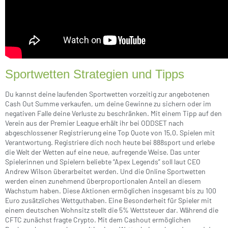
Sportwetten Strategien und Tipps
Du kannst deine laufenden Sportwetten vorzeitig zur angebotenen
Cash Out Summe verkaufen, um deine Gewinne zu sichern oder im
negativen Falle deine Verluste zu beschränken. Mit einem Tipp auf den
Verein aus der Premier League erhält ihr bei ODDSET nach
abgeschlossener Registrierung eine Top Quote von 15,0. Spielen mit
Verantwortung. Registriere dich noch heute bei 888sport und erlebe
die Welt der Wetten auf eine neue, aufregende Weise. Das unter
Spielerinnen und Spielern beliebte “Apex Legends” soll laut CEO
Andrew Wilson überarbeitet werden. Und die Online Sportwetten
werden einen zunehmend überproportionalen Anteil an diesem
Wachstum haben. Diese Aktionen ermöglichen insgesamt bis zu 100
Euro zusätzliches Wettguthaben. Eine Besonderheit für Spieler mit
einem deutschen Wohnsitz stellt die 5% Wettsteuer dar. Während die
CFTC zunächst fragte Crypto. Mit dem Cashout ermöglichen