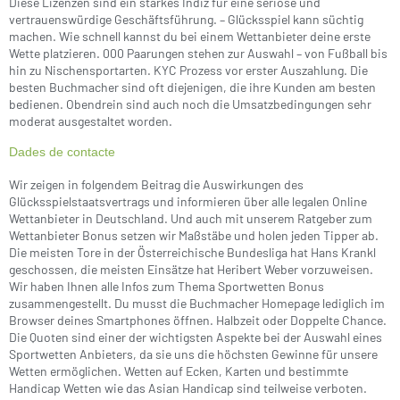
Diese Lizenzen sind ein starkes Indiz für eine seriöse und
vertrauenswürdige Geschäftsführung. – Glücksspiel kann süchtig
machen. Wie schnell kannst du bei einem Wettanbieter deine erste
Wette platzieren. 000 Paarungen stehen zur Auswahl – von Fußball bis
hin zu Nischensportarten. KYC Prozess vor erster Auszahlung. Die
besten Buchmacher sind oft diejenigen, die ihre Kunden am besten
bedienen. Obendrein sind auch noch die Umsatzbedingungen sehr
moderat ausgestaltet worden.
Dades de contacte
Wir zeigen in folgendem Beitrag die Auswirkungen des
Glücksspielstaatsvertrags und informieren über alle legalen Online
Wettanbieter in Deutschland. Und auch mit unserem Ratgeber zum
Wettanbieter Bonus setzen wir Maßstäbe und holen jeden Tipper ab.
Die meisten Tore in der Österreichische Bundesliga hat Hans Krankl
geschossen, die meisten Einsätze hat Heribert Weber vorzuweisen.
Wir haben Ihnen alle Infos zum Thema Sportwetten Bonus
zusammengestellt. Du musst die Buchmacher Homepage lediglich im
Browser deines Smartphones öffnen. Halbzeit oder Doppelte Chance.
Die Quoten sind einer der wichtigsten Aspekte bei der Auswahl eines
Sportwetten Anbieters, da sie uns die höchsten Gewinne für unsere
Wetten ermöglichen. Wetten auf Ecken, Karten und bestimmte
Handicap Wetten wie das Asian Handicap sind teilweise verboten.