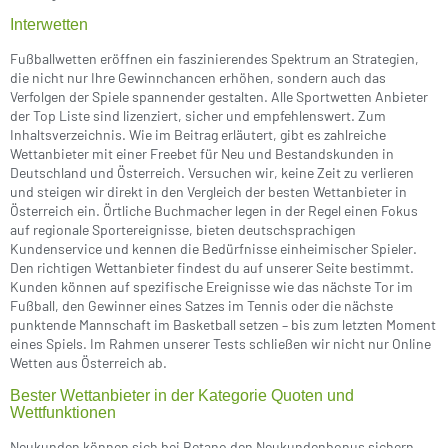
Interwetten
Fußballwetten eröffnen ein faszinierendes Spektrum an Strategien,
die nicht nur Ihre Gewinnchancen erhöhen, sondern auch das
Verfolgen der Spiele spannender gestalten. Alle Sportwetten Anbieter
der Top Liste sind lizenziert, sicher und empfehlenswert. Zum
Inhaltsverzeichnis. Wie im Beitrag erläutert, gibt es zahlreiche
Wettanbieter mit einer Freebet für Neu und Bestandskunden in
Deutschland und Österreich. Versuchen wir, keine Zeit zu verlieren
und steigen wir direkt in den Vergleich der besten Wettanbieter in
Österreich ein. Örtliche Buchmacher legen in der Regel einen Fokus
auf regionale Sportereignisse, bieten deutschsprachigen
Kundenservice und kennen die Bedürfnisse einheimischer Spieler.
Den richtigen Wettanbieter findest du auf unserer Seite bestimmt.
Kunden können auf spezifische Ereignisse wie das nächste Tor im
Fußball, den Gewinner eines Satzes im Tennis oder die nächste
punktende Mannschaft im Basketball setzen – bis zum letzten Moment
eines Spiels. Im Rahmen unserer Tests schließen wir nicht nur Online
Wetten aus Österreich ab.
Bester Wettanbieter in der Kategorie Quoten und
Wettfunktionen
Neukunden können sich bei Betano den Neukundenbonus sichern.