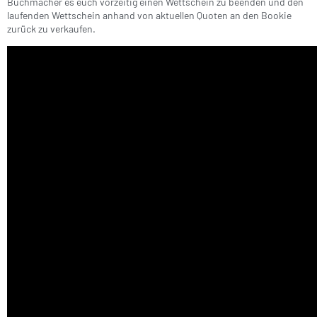
Buchmacher es euch vorzeitig einen Wettschein zu beenden und den
laufenden Wettschein anhand von aktuellen Quoten an den Bookie
zurück zu verkaufen.