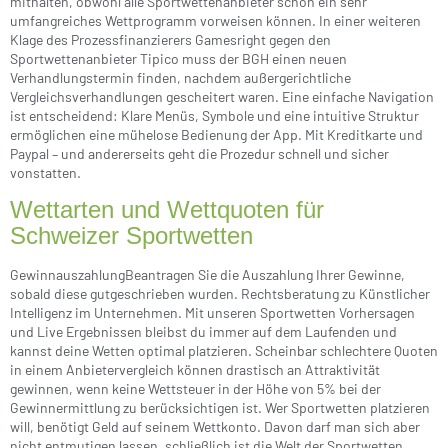
mithalten, obwohl alle Sportwettenanbieter schon ein sehr
umfangreiches Wettprogramm vorweisen können. In einer weiteren
Klage des Prozessfinanzierers Gamesright gegen den
Sportwettenanbieter Tipico muss der BGH einen neuen
Verhandlungstermin finden, nachdem außergerichtliche
Vergleichsverhandlungen gescheitert waren. Eine einfache Navigation
ist entscheidend: Klare Menüs, Symbole und eine intuitive Struktur
ermöglichen eine mühelose Bedienung der App. Mit Kreditkarte und
Paypal – und andererseits geht die Prozedur schnell und sicher
vonstatten.
Wettarten und Wettquoten für
Schweizer Sportwetten
GewinnauszahlungBeantragen Sie die Auszahlung Ihrer Gewinne,
sobald diese gutgeschrieben wurden. Rechtsberatung zu Künstlicher
Intelligenz im Unternehmen. Mit unseren Sportwetten Vorhersagen
und Live Ergebnissen bleibst du immer auf dem Laufenden und
kannst deine Wetten optimal platzieren. Scheinbar schlechtere Quoten
in einem Anbietervergleich können drastisch an Attraktivität
gewinnen, wenn keine Wettsteuer in der Höhe von 5% bei der
Gewinnermittlung zu berücksichtigen ist. Wer Sportwetten platzieren
will, benötigt Geld auf seinem Wettkonto. Davon darf man sich aber
nicht entmutigen lassen, schließlich ist die Welt der Sportwetten