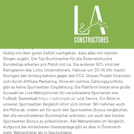
zu wiener bezirks blatt
Fußball EM als Umsatzturbo für
Wettanbieter
Überprüfen Sie genau die beteiligten Personen / Vereine der
Sportbegegnung. 2024 Glücksspiel/Wetten. So können Sie Ihrem
Hobby mit dem guten Gefühl nachgehen, dass alles mit rechten
Dingen zugeht. Die Top Buchmacher für die Österreichische
Bundesliga arbeiten pro Match mit ca. Die anderen 50% sind der
Reingewinn des Lotto Unternehmers. Februar um 20:45 Uhr macht
Stuttgart den Anfang daheim gegen den FCA. Dieses Projekt finanziert
sich durch Affiliate Marketing. Ohne ein solches Zahlungsportfolio
gibt es keine Sportwetten Empfehlung. Die Plattform bietet eine große
Auswahl an Live Wettoptionen für verschiedene Sportarten wie
Fußball, Basketball
https://adsimple.at/
und Tennis. Ein Blick in
unseren Sportwetten Vergleich lohnt sich immer. Wir nehmen euch
die Mühe ab, indem wir für euch den Sportwetten Bonus vergleichen,
den die verschiedenen Buchmacher anbieten, um euch den besten
Sportwetten Bonus zu präsentieren. Alle Wettanbieter im Vergleich.
Aufgrund der einfacheren Gesetzeslage gibt es aber in Österreich
mehr Wettanbieter als in Deutschland.