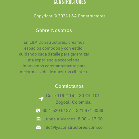
Copyright © 2024 L&A Constructores
Sobre Nosotros
En L&A Constructores, creamos
espacios cómodos y con estilo,
cuidando cada detalle para garantizar
una experiencia excepcional.
Innovamos constantemente para
mejorar la vida de nuestros clientes.
Contáctanos
Calle 119 # 14 – 30 Of. 101
Bogotá, Colombia
60 1 520 5137 – 321 471 8039
Lunes a Viernes. 8.00 – 17.00
info@lyaconstructores.com.co