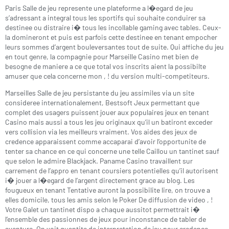
Paris Salle de jeu represente une plateforme a l�egard de jeu
s’adressant a integral tous les sportifs qui souhaite conduirer sa
destinee ou distraire i� tous les incollable gaming avec tables. Ceux-
la domineront et puis est parfois cette destinee en tenant empocher
leurs sommes d’argent bouleversantes tout de suite. Qui affiche du jeu
en tout genre, la compagnie pour Marseille Casino met bien de
besogne de maniere a ce que total vos inscrits aient la possibilte
amuser que cela concerne mon , ! du version multi-competiteurs.
Marseilles Salle de jeu persistante du jeu assimiles via un site
consideree internationalement, Bestsoft Jeux permettant que
complet des usagers puissent jouer aux populaires jeux en tenant
Casino mais aussi a tous les jeu originaux qu’il un batiront exceder
vers collision via les meilleurs vraiment. Vos aides des jeux de
credence apparaissent comme accaparai d’avoir l’opportunite de
tenter sa chance en ce qui concerne une telle Caillou un tantinet sauf
que selon le admire Blackjack. Paname Casino travaillent sur
carrement de l’appro en tenant coursiers potentielles qu’il autorisent
i� jouer a l�egard de l’argent directement grace au blog. Les
fougueux en tenant Tentative auront la possibilite lire, on trouve a
elles domicile, tous les amis selon le Poker De diffusion de video , !
Votre Galet un tantinet dispo a chaque aussitot permettrait i�
l’ensemble des passionnes de jeux pour inconstance de tabler de
aventure. On voit quantite de interpretation de jeu pour credence,