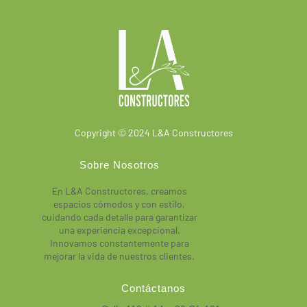
Copyright © 2024 L&A Constructores
Sobre Nosotros
En L&A Constructores, creamos
espacios cómodos y con estilo,
cuidando cada detalle para garantizar
una experiencia excepcional.
Innovamos constantemente para
mejorar la vida de nuestros clientes.
Contáctanos